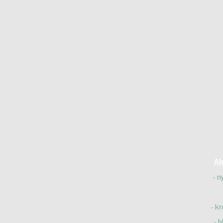
Ak
n
kr
b