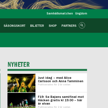
Samhällsmatchen
Ungdom
SÄSONGSKORT
BILJETTER
SHOP
PARTNERS
NYHETER
Just idag – med Alice
Carlsson och Anna Tamminen
Publicerades för 2 år sedan
F19: Se Bajens semifinal mot
Häcken gratis kl 19.00 – här
är elvan
Publicerades för 2 år sedan