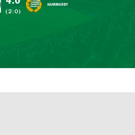
4:0
HAMMARBY
(2:0)