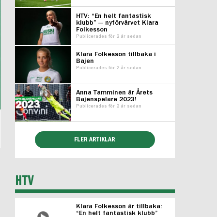
HTV: “En helt fantastisk
klubb” — nyförvärvet Klara
Folkesson
Publicerades för 2 år sedan
Klara Folkesson tillbaka i
Bajen
Publicerades för 2 år sedan
Anna Tamminen är Årets
Bajenspelare 2023!
Publicerades för 2 år sedan
FLER ARTIKLAR
HTV
Klara Folkesson är tillbaka:
“En helt fantastisk klubb”