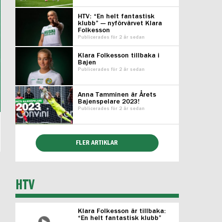
HTV: “En helt fantastisk
klubb” — nyförvärvet Klara
Folkesson
Publicerades för 2 år sedan
Klara Folkesson tillbaka i
Bajen
Publicerades för 2 år sedan
Anna Tamminen är Årets
Bajenspelare 2023!
Publicerades för 2 år sedan
FLER ARTIKLAR
HTV
Klara Folkesson är tillbaka:
“En helt fantastisk klubb”