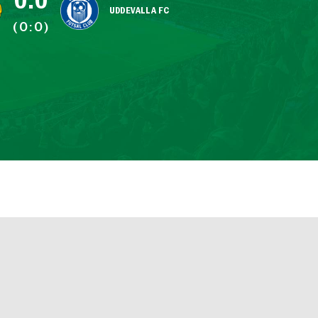
0:0
UDDEVALLA FC
(0:0)