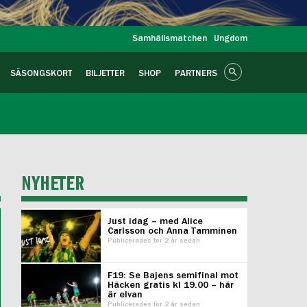
Samhällsmatchen
Ungdom
SÄSONGSKORT
BILJETTER
SHOP
PARTNERS
NYHETER
Just idag – med Alice
Carlsson och Anna Tamminen
Publicerades för 2 år sedan
F19: Se Bajens semifinal mot
Häcken gratis kl 19.00 – här
är elvan
Publicerades för 2 år sedan