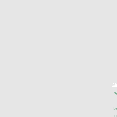
Ak
n
kr
b