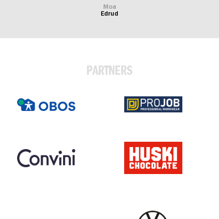
Moa
Edrud
PARTNERS