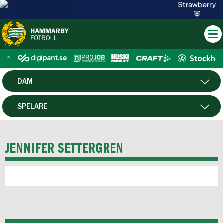
DAM
HERR
SPELARE
HTFF
MATCHER
JENNIFER SETTERGREN
P19
F19
FUTSAL HERR