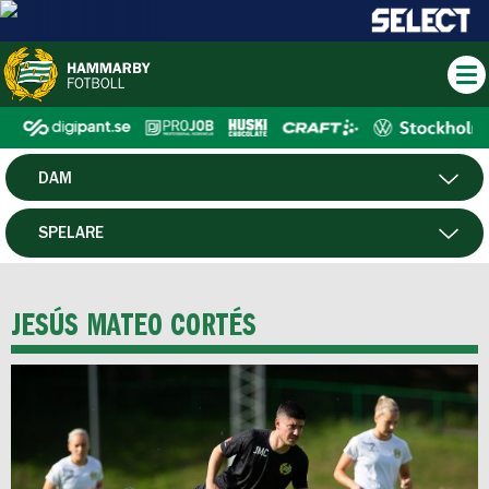
DAM
HERR
SPELARE
HTFF
MATCHER
JESÚS MATEO CORTÉS
P19
F19
FUTSAL HERR