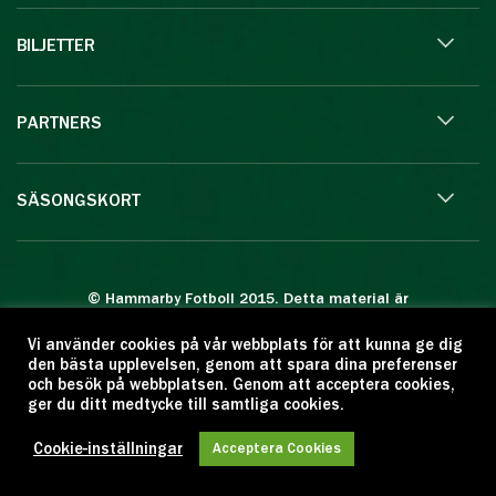
BILJETTER
PARTNERS
SÄSONGSKORT
© Hammarby Fotboll 2015. Detta material är
skyddat enligt lagen om upphovsrätt.
Vi använder cookies på vår webbplats för att kunna ge dig
Eftertryck eller annan kopiering är förbjuden.
den bästa upplevelsen, genom att spara dina preferenser
Citera oss gärna men ange källan:
och besök på webbplatsen. Genom att acceptera cookies,
ger du ditt medtycke till samtliga cookies.
www.hammarbyfotboll.se. Ansvarig utgivare:
Love Gustafsson.
Cookie-inställningar
Acceptera Cookies