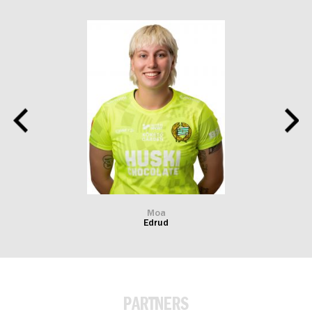
Moa
Edrud
PARTNERS