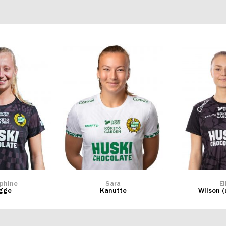
phine
Sara
El
igge
Kanutte
Wilson (