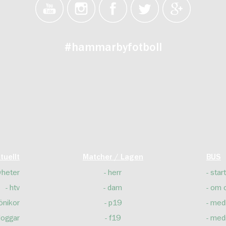
#hammarbyfotboll
tuellt
Matcher / Lagen
BUS
yheter
herr
start
htv
dam
om 
önikor
p19
med
loggar
f19
med