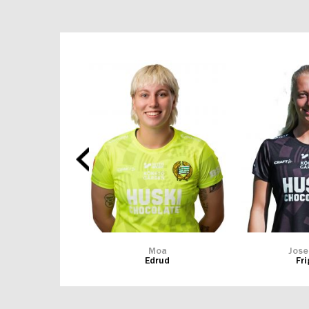
illa
Moa
Jose
lotto
Edrud
Fr