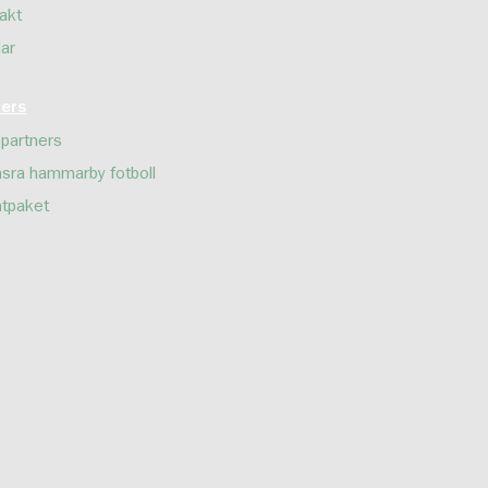
akt
lar
ners
 partners
sra hammarby fotboll
tpaket