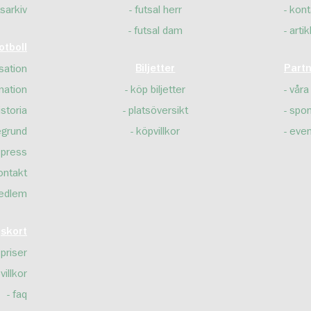
sarkiv
futsal herr
kont
futsal dam
artik
tboll
sation
Biljetter
Part
mation
köp biljetter
våra
istoria
platsöversikt
spon
egrund
köpvillkor
even
press
ontakt
edlem
skort
priser
villkor
faq