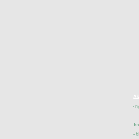
Ak
n
kr
b