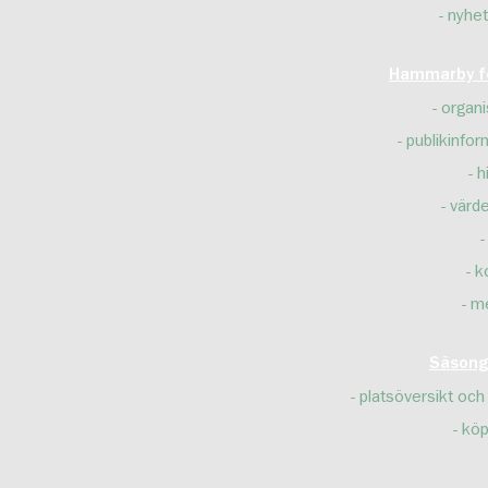
nyhet
Hammarby fo
organi
publikinfor
h
värd
k
m
Säsong
platsöversikt och 
köp