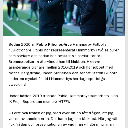
FUTSAL DAM
Sedan 2020 är
Pablo Piñones-Arce
Hammarby Fotbolls
huvudtränare. Pablo har representerat Hammarby i två sejourer
som spelare och sedan han avslutat sin spelarkarriär i
Brommapojkarna återvände han till klubben. Han var
assisterande tränare mellan 2016-2019 och har jobbat med
Nanne Bergstrand, Jacob Michelsen och senast Stefan Billborn
under en mycket fin tid i Hammarbys herrlags sportsliga
utveckling.
Under hösten 2019 tränade Pablo Hammarbys samarbetsklubb
IK Frej i Superettan (numera HTFF).
– Först och främst är jag ärad över att ha fått frågan, att jag
var en av kandidaterna. Det hade jag inte tänkt på. När jag väl
fick frågan och presentationen av vad man vill göra, hur man