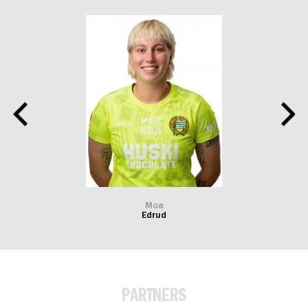
Moa
Edrud
PARTNERS