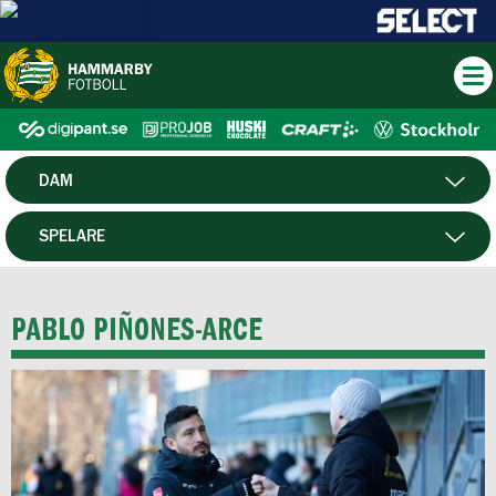
DAM
HERR
SPELARE
HTFF
MATCHER
PABLO PIÑONES-ARCE
P19
F19
FUTSAL HERR