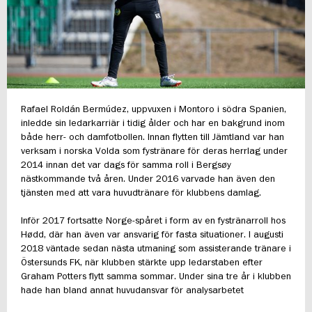
FUTSAL DAM
Rafael Roldán Bermúdez, uppvuxen i Montoro i södra Spanien,
inledde sin ledarkarriär i tidig ålder och har en bakgrund inom
både herr- och damfotbollen. Innan flytten till Jämtland var han
verksam i norska Volda som fystränare för deras herrlag under
2014 innan det var dags för samma roll i Bergsøy
nästkommande två åren. Under 2016 varvade han även den
tjänsten med att vara huvudtränare för klubbens damlag.
Inför 2017 fortsatte Norge-spåret i form av en fystränarroll hos
Hødd, där han även var ansvarig för fasta situationer. I augusti
2018 väntade sedan nästa utmaning som assisterande tränare i
Östersunds FK, när klubben stärkte upp ledarstaben efter
Graham Potters flytt samma sommar. Under sina tre år i klubben
hade han bland annat huvudansvar för analysarbetet