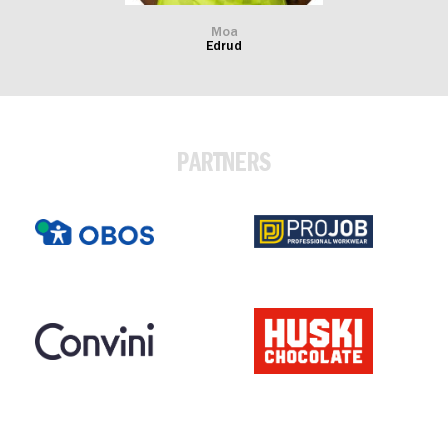
Moa
Edrud
PARTNERS