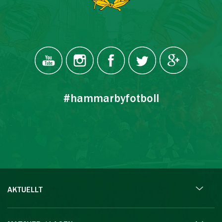
#hammarbyfotboll
AKTUELLT