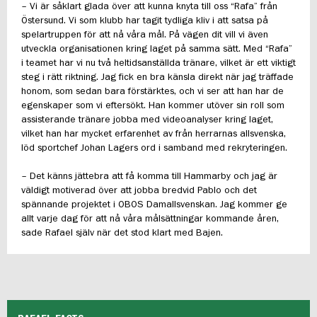
– Vi är såklart glada över att kunna knyta till oss “Rafa” från
Östersund. Vi som klubb har tagit tydliga kliv i att satsa på
spelartruppen för att nå våra mål. På vägen dit vill vi även
utveckla organisationen kring laget på samma sätt. Med “Rafa”
i teamet har vi nu två heltidsanställda tränare, vilket är ett viktigt
steg i rätt riktning. Jag fick en bra känsla direkt när jag träffade
honom, som sedan bara förstärktes, och vi ser att han har de
egenskaper som vi eftersökt. Han kommer utöver sin roll som
assisterande tränare jobba med videoanalyser kring laget,
vilket han har mycket erfarenhet av från herrarnas allsvenska,
löd sportchef Johan Lagers ord i samband med rekryteringen.
– Det känns jättebra att få komma till Hammarby och jag är
väldigt motiverad över att jobba bredvid Pablo och det
spännande projektet i OBOS Damallsvenskan. Jag kommer ge
allt varje dag för att nå våra målsättningar kommande åren,
sade Rafael själv när det stod klart med Bajen.