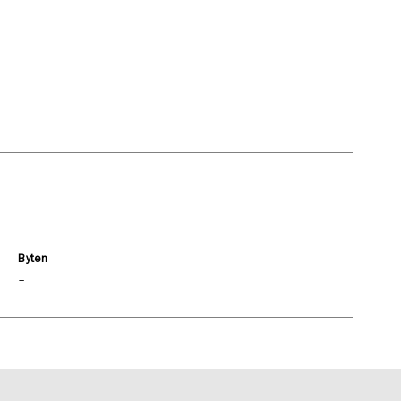
Byten
–