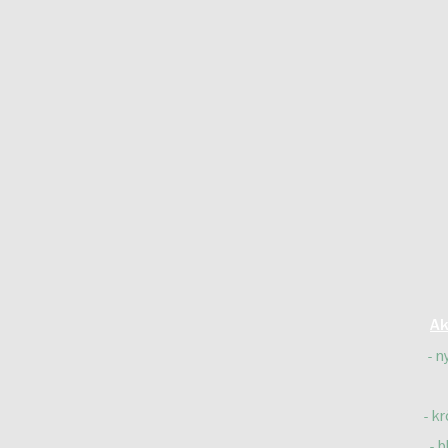
Ak
n
kr
b