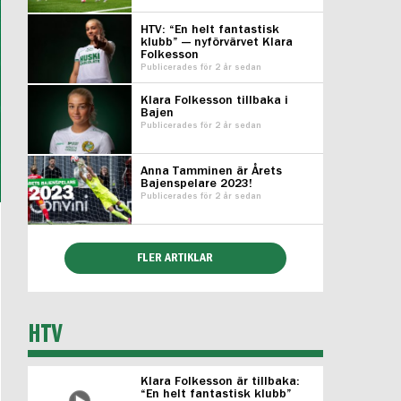
HTV: “En helt fantastisk
klubb” — nyförvärvet Klara
Folkesson
Publicerades för 2 år sedan
Klara Folkesson tillbaka i
Bajen
Publicerades för 2 år sedan
Anna Tamminen är Årets
Bajenspelare 2023!
Publicerades för 2 år sedan
FLER ARTIKLAR
HTV
Klara Folkesson är tillbaka:
“En helt fantastisk klubb”