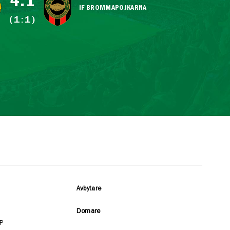
4:1
IF BROMMAPOJKARNA
(1:1)
Avbytare
Domare
P