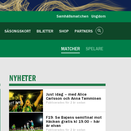
Samhällsmatchen
Ungdom
SÄSONGSKORT
BILJETTER
SHOP
PARTNERS
MATCHER
SPELARE
NYHETER
Just idag – med Alice
Carlsson och Anna Tamminen
Publicerades för 2 år sedan
F19: Se Bajens semifinal mot
Häcken gratis kl 19.00 – här
är elvan
Publicerades för 2 år sedan