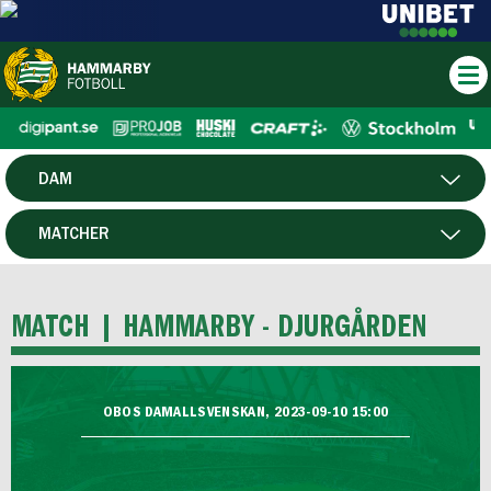
DAM
HERR
MATCHER
HTFF
SPELARE
MATCH |
HAMMARBY - DJURGÅRDEN
P19
F19
OBOS DAMALLSVENSKAN, 2023-09-10 15:00
FUTSAL HERR