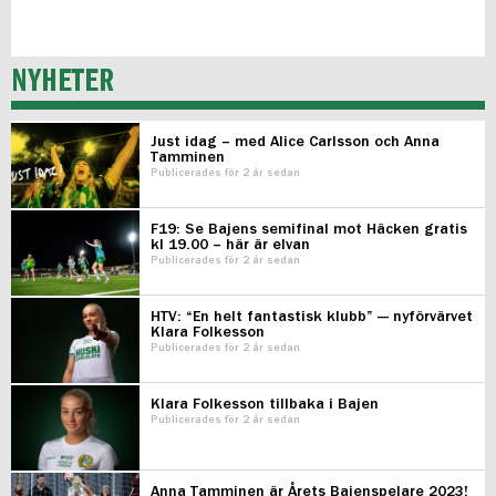
NYHETER
Just idag – med Alice Carlsson och Anna
Tamminen
Publicerades för 2 år sedan
F19: Se Bajens semifinal mot Häcken gratis
kl 19.00 – här är elvan
Publicerades för 2 år sedan
HTV: “En helt fantastisk klubb” — nyförvärvet
Klara Folkesson
Publicerades för 2 år sedan
Klara Folkesson tillbaka i Bajen
Publicerades för 2 år sedan
Anna Tamminen är Årets Bajenspelare 2023!