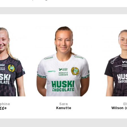
phine
Sara
El
igge
Kanutte
Wilson (