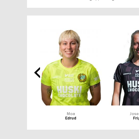
illa
Moa
Jose
lotto
Edrud
Fr