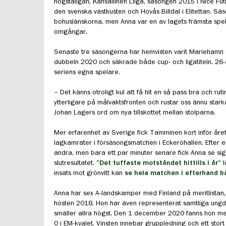
högstaligan, Kansallinen Liiga, säsongen 2015 i Nice Futis
den svenska västkusten och Hovås Billdal i Elitettan. S
bohuslänskorna, men Anna var en av lagets främsta spel
omgångar.
Senaste tre säsongerna har hemvisten varit Mariehamn oc
dubbeln 2020 och säkrade både cup- och ligatiteln. 26-år
seriens egna spelare.
– Det känns otroligt kul att få hit en så pass bra och ru
ytterligare på målvaktsfronten och rustar oss ännu starka
Johan Lagers ord om nya tillskottet mellan stolparna.
Mer erfarenhet av Sverige fick Tamminen kort inför årets
lagkamrater i försäsongsmatchen i Eckeröhallen. Efter e
andra, men bara ett par minuter senare fick Anna se sig 
slutresultatet.
”Det tuffaste motståndet hittills i år”
l
insats mot grönvitt kan
se hela matchen i efterhand h
Anna har sex A-landskamper med Finland på meritlistan,
hösten 2018. Hon har även representerat samtliga ung
smäller allra högst. Den 1 december 2020 fanns hon me
0 i EM-kvalet. Vinsten innebar gruppledning och ett stor