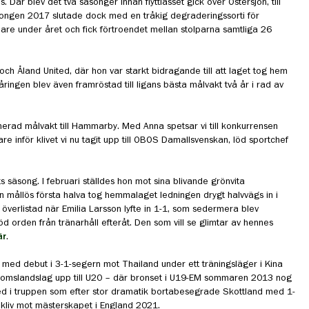
. Där blev det två säsonger innan flyttlasset gick över Östersjön, till
äsongen 2017 slutade dock med en tråkig degraderingssorti för
are under året och fick förtroendet mellan stolparna samtliga 26
h Åland United, där hon var starkt bidragande till att laget tog hem
ingen blev även framröstad till ligans bästa målvakt två år i rad av
tinerad målvakt till Hammarby. Med Anna spetsar vi till konkurrensen
re inför klivet vi nu tagit upp till OBOS Damallsvenskan, löd sportchef
 säsong. I februari ställdes hon mot sina blivande grönvita
n mållös första halva tog hemmalaget ledningen drygt halvvägs in i
överlistad när Emilia Larsson lyfte in 1-1, som sedermera blev
öd orden från tränarhåll efteråt. Den som vill se glimtar av hennes
är
.
 med debut i 3-1-segern mot Thailand under ett träningsläger i Kina
domslandslag upp till U20 – där bronset i U19-EM sommaren 2013 nog
d i truppen som efter stor dramatik bortabesegrade Skottland med 1-
t kliv mot mästerskapet i England 2021.