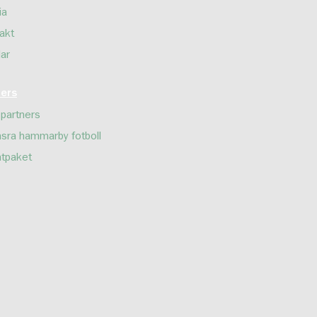
ia
akt
lar
ners
 partners
sra hammarby fotboll
tpaket