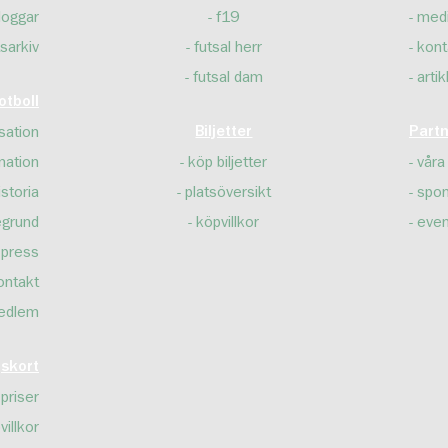
loggar
f19
med
sarkiv
futsal herr
kont
futsal dam
artik
tboll
sation
Biljetter
Part
mation
köp biljetter
våra
istoria
platsöversikt
spon
egrund
köpvillkor
even
press
ontakt
edlem
skort
priser
villkor