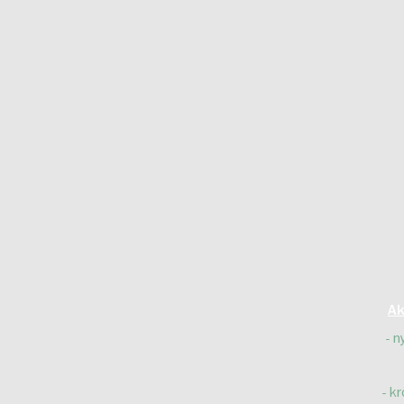
Ak
n
kr