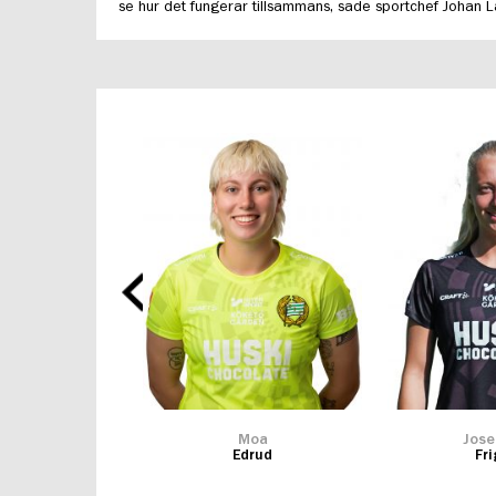
se hur det fungerar tillsammans, sade sportchef Johan
illa
Moa
Jose
lotto
Edrud
Fr