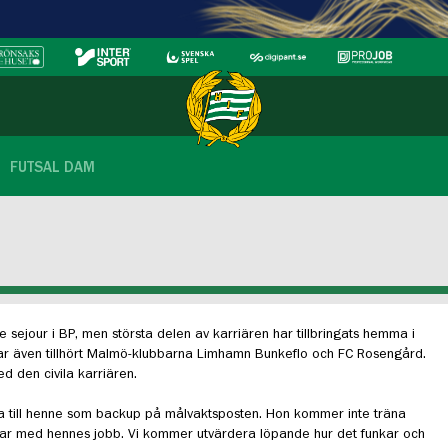
FUTSAL DAM
e sejour i BP, men största delen av karriären har tillbringats hemma i
r även tillhört Malmö-klubbarna Limhamn Bunkeflo och FC Rosengård.
d den civila karriären.
yta till henne som backup på målvaktsposten. Hon kommer inte träna
ssar med hennes jobb. Vi kommer utvärdera löpande hur det funkar och