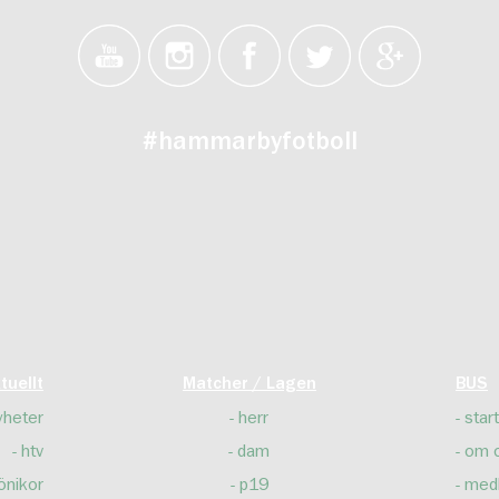
#hammarbyfotboll
tuellt
Matcher / Lagen
BUS
yheter
herr
start
htv
dam
om 
önikor
p19
med