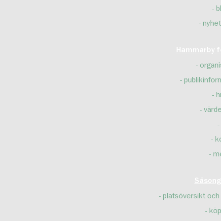
b
nyhet
Hammarby fo
organi
publikinfor
h
värd
k
m
Säsong
platsöversikt och 
köp