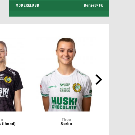
MODERKLUBB
Borgeby FK
la
Thea
Jul
utlånad)
Sørbo
Rod