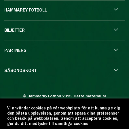
HAMMARBY FOTBOLL
BILJETTER
PARTNERS
SÄSONGSKORT
© Hammarby Fotboll 2015. Detta material är
skyddat enligt lagen om upphovsrätt.
Vi använder cookies på vår webbplats för att kunna ge dig
Eftertryck eller annan kopiering är förbjuden.
den bästa upplevelsen, genom att spara dina preferenser
Citera oss gärna men ange källan:
och besök på webbplatsen. Genom att acceptera cookies,
ger du ditt medtycke till samtliga cookies.
www.hammarbyfotboll.se. Ansvarig utgivare: