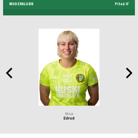
MODERKLUBB
Piteå IF
Moa
Edrud