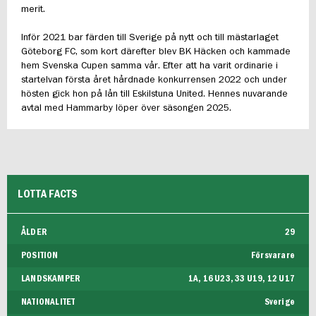
merit.
Inför 2021 bar färden till Sverige på nytt och till mästarlaget
Göteborg FC, som kort därefter blev BK Häcken och kammade
hem Svenska Cupen samma vår. Efter att ha varit ordinarie i
startelvan första året hårdnade konkurrensen 2022 och under
hösten gick hon på lån till Eskilstuna United. Hennes nuvarande
avtal med Hammarby löper över säsongen 2025.
LOTTA FACTS
ÅLDER
29
POSITION
Försvarare
LANDSKAMPER
1A, 16 U23, 33 U19, 12 U17
NATIONALITET
Sverige