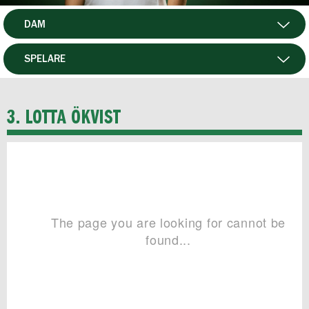
DAM
HERR
SPELARE
HTFF
MATCHER
3. LOTTA ÖKVIST
P19
F19
FUTSAL HERR
FUTSAL DAM