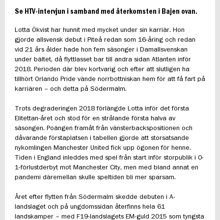
Se HTV-intervjun i samband med återkomsten i Bajen ovan.
Lotta Ökvist har hunnit med mycket under sin karriär. Hon
gjorde allsvensk debut i Piteå redan som 16-åring och redan
vid 21 års ålder hade hon fem säsonger i Damallsvenskan
under bältet, då flyttlasset bar till andra sidan Atlanten inför
2018. Perioden där blev kortvarig och efter att slutligen ha
tillhört Orlando Pride vände norrbottniskan hem för att få fart på
karriären – och detta på Södermalm.
Trots degraderingen 2018 förlängde Lotta inför det första
Elitettan-året och stod för en strålande första halva av
säsongen. Poängen framåt från vänsterbackspositionen och
dåvarande förstaplatsen i tabellen gjorde att storsatsande
nykomlingen Manchester United fick upp ögonen för henne.
Tiden i England inleddes med spel från start inför storpublik i 0-
1-förlustderbyt mot Manchester City, men med bland annat en
pandemi däremellan skulle speltiden bli mer sparsam.
Året efter flytten från Södermalm skedde debuten i A-
landslaget och på ungdomssidan återfinns hela 61
landskamper – med F19-landslagets EM-guld 2015 som tyngsta