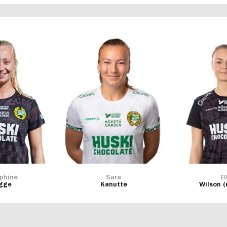
phine
Sara
El
igge
Kanutte
Wilson (