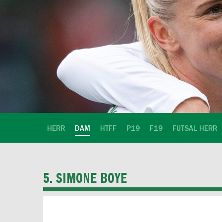
HERR
DAM
HTFF
P19
F19
FUTSAL HERR
5. SIMONE BOYE