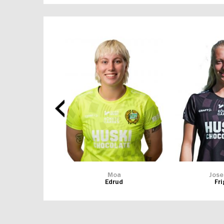
illa
Moa
Jose
lotto
Edrud
Fr