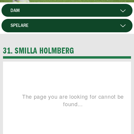
DAM
HERR
SPELARE
HTFF
MATCHER
31. SMILLA HOLMBERG
P19
F19
FUTSAL HERR
FUTSAL DAM