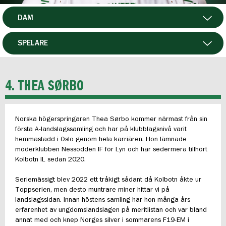
DAM
HERR
SPELARE
HTFF
MATCHER
4. THEA SØRBO
P19
Norska högerspringaren Thea Sørbo kommer närmast från sin
F19
första A-landslagssamling och har på klubblagsnivå varit
hemmastadd i Oslo genom hela karriären. Hon lämnade
FUTSAL HERR
moderklubben Nessodden IF för Lyn och har sedermera tillhört
Kolbotn IL sedan 2020.
FUTSAL DAM
Seriemässigt blev 2022 ett tråkigt sådant då Kolbotn åkte ur
Toppserien, men desto muntrare miner hittar vi på
landslagssidan. Innan höstens samling har hon många års
erfarenhet av ungdomslandslagen på meritlistan och var bland
annat med och knep Norges silver i sommarens F19-EM i