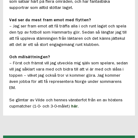
som satsar hårt på flera områden, och har fantastiska
supportrar som alltid stöttar laget.
Vad ser du mest fram emot med flytten?
– Jag ser fram emot att få träffa alla i och runt laget och spela
den typ av fotboll som Hammarby gör. Sedan så längtar jag till
att få uppleva stämningen från läktaren och det känns jättekul
att det är ett så stort engagemang runt klubben.
Och målsättningen?
– Först och främst vill jag utveckla mig själv som spelare, sedan
vill jag såklart vara med och bidra till att vi är med och slåss i
toppen – vilket jag också tror vi kommer göra. Jag kommer
även jobba för att få representera Norge under sommarens
EM.
Se glimtar av Vilde och hennes vänsterfot från en av höstens
cupmatcher (1-0- och 3-0-målet)
här
.