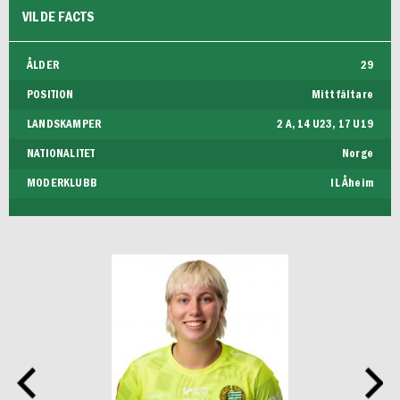
VILDE FACTS
ÅLDER
29
POSITION
Mittfältare
LANDSKAMPER
2 A, 14 U23, 17 U19
NATIONALITET
Norge
MODERKLUBB
IL Åheim