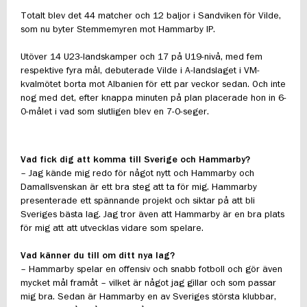
Totalt blev det 44 matcher och 12 baljor i Sandviken för Vilde,
som nu byter Stemmemyren mot Hammarby IP.
Utöver 14 U23-landskamper och 17 på U19-nivå, med fem
respektive fyra mål, debuterade Vilde i A-landslaget i VM-
kvalmötet borta mot Albanien för ett par veckor sedan. Och inte
nog med det, efter knappa minuten på plan placerade hon in 6-
0-målet i vad som slutligen blev en 7-0-seger.
Vad fick dig att komma till Sverige och Hammarby?
– Jag kände mig redo för något nytt och Hammarby och
Damallsvenskan är ett bra steg att ta för mig. Hammarby
presenterade ett spännande projekt och siktar på att bli
Sveriges bästa lag. Jag tror även att Hammarby är en bra plats
för mig att att utvecklas vidare som spelare.
Vad känner du till om ditt nya lag?
– Hammarby spelar en offensiv och snabb fotboll och gör även
mycket mål framåt – vilket är något jag gillar och som passar
mig bra. Sedan är Hammarby en av Sveriges största klubbar,