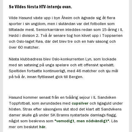
Se Vildes första HTV-intervju ovan.
Vilde Hasund växte upp i byn Åheim och ägnade sig åt flera
sporter i sin ungdom, men i slutändan var det fotbollen som
tilltalade mest. Seniorkarriären inleddes redan som 15-åring i IL
Hødd i division 2. Två år senare tog hon klivet upp i Toppserien
och Oslo-laget Røa, där det blev tre och en halv säsong och
över 60 matcher.
Nästa klubbadress blev Oslo-konkurrenten Lyn, som lockade
med sin satsning på unga spelare och ett offensivt spelsätt.
Speltiden fortsatte kontinuerligt, med 46 matcher och sju mål
på två år, innan flyttlasset gick till Bergen.
Hasund kommer senast från en tvåårig sejour i IL Sandviken
Toppfotball, som avrundades med
cupsilver
och ligaguld under
hösten. Strax efter säsongens slut stod det klart att Sandvikens
damer skulle gå under SK Branns nystartade damlags flagg,
något som beskrevs som
"vemodigt, men nödvändigt"
. Läs
mer om beslutet
här
.