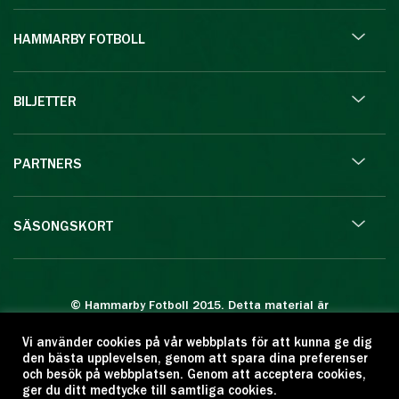
HAMMARBY FOTBOLL
BILJETTER
PARTNERS
SÄSONGSKORT
© Hammarby Fotboll 2015. Detta material är
skyddat enligt lagen om upphovsrätt.
Vi använder cookies på vår webbplats för att kunna ge dig
Eftertryck eller annan kopiering är förbjuden.
den bästa upplevelsen, genom att spara dina preferenser
Citera oss gärna men ange källan:
och besök på webbplatsen. Genom att acceptera cookies,
ger du ditt medtycke till samtliga cookies.
www.hammarbyfotboll.se. Ansvarig utgivare: