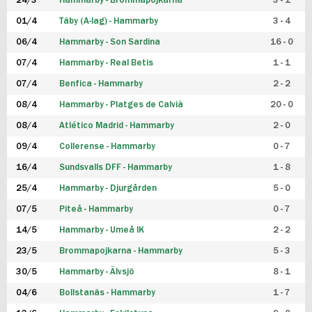
24/3
Hammarby - Brommapojkarna
3 - 1
FUTSAL DAM
01/4
Täby (A-lag) - Hammarby
3 - 4
06/4
Hammarby - Son Sardina
16 - 0
07/4
Hammarby - Real Betis
1 - 1
07/4
Benfica - Hammarby
2 - 2
08/4
Hammarby - Platges de Calvià
20 - 0
08/4
Atlético Madrid - Hammarby
2 - 0
09/4
Collerense - Hammarby
0 - 7
16/4
Sundsvalls DFF - Hammarby
1 - 8
25/4
Hammarby - Djurgården
5 - 0
07/5
Piteå - Hammarby
0 - 7
14/5
Hammarby - Umeå IK
2 - 2
23/5
Brommapojkarna - Hammarby
5 - 3
30/5
Hammarby - Älvsjö
8 - 1
04/6
Bollstanäs - Hammarby
1 - 7