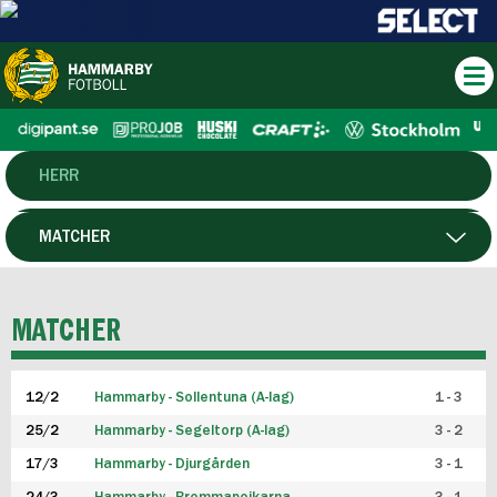
HERR
DAM
MATCHER
HTFF
SPELARE
MATCHER
P19
12/2
Hammarby - Sollentuna (A-lag)
1 - 3
F19
25/2
Hammarby - Segeltorp (A-lag)
3 - 2
FUTSAL HERR
17/3
Hammarby - Djurgården
3 - 1