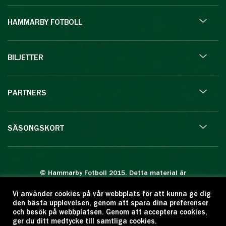
HAMMARBY FOTBOLL
BILJETTER
PARTNERS
SÄSONGSKORT
© Hammarby Fotboll 2015. Detta material är
skyddat enligt lagen om upphovsrätt.
Vi använder cookies på vår webbplats för att kunna ge dig
Eftertryck eller annan kopiering är förbjuden.
den bästa upplevelsen, genom att spara dina preferenser
Citera oss gärna men ange källan:
och besök på webbplatsen. Genom att acceptera cookies,
ger du ditt medtycke till samtliga cookies.
www.hammarbyfotboll.se. Ansvarig utgivare: