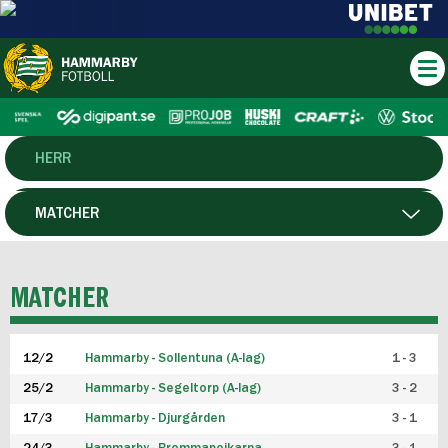
HERR
DAM
MATCHER
HTFF
SPELARE
MATCHER
P19
12/2
Hammarby - Sollentuna (A-lag)
1 - 3
F19
25/2
Hammarby - Segeltorp (A-lag)
3 - 2
FUTSAL HERR
17/3
Hammarby - Djurgården
3 - 1