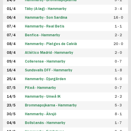
24/3
Hammarby - Brommapojkarna
3 - 1
FUTSAL DAM
01/4
Täby (A-lag) - Hammarby
3 - 4
06/4
Hammarby - Son Sardina
16 - 0
07/4
Hammarby - Real Betis
1 - 1
07/4
Benfica - Hammarby
2 - 2
08/4
Hammarby - Platges de Calvià
20 - 0
08/4
Atlético Madrid - Hammarby
2 - 0
09/4
Collerense - Hammarby
0 - 7
16/4
Sundsvalls DFF - Hammarby
1 - 8
25/4
Hammarby - Djurgården
5 - 0
07/5
Piteå - Hammarby
0 - 7
14/5
Hammarby - Umeå IK
2 - 2
23/5
Brommapojkarna - Hammarby
5 - 3
30/5
Hammarby - Älvsjö
8 - 1
04/6
Bollstanäs - Hammarby
1 - 7