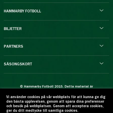
HAMMARBY FOTBOLL
BILJETTER
PARTNERS
SÄSONGSKORT
© Hammarby Fotboll 2015. Detta material är
skyddat enligt lagen om upphovsrätt.
Vi använder cookies på vår webbplats för att kunna ge dig
Eftertryck eller annan kopiering är förbjuden.
den bästa upplevelsen, genom att spara dina preferenser
Citera oss gärna men ange källan:
och besök på webbplatsen. Genom att acceptera cookies,
ger du ditt medtycke till samtliga cookies.
www.hammarbyfotboll.se. Ansvarig utgivare: