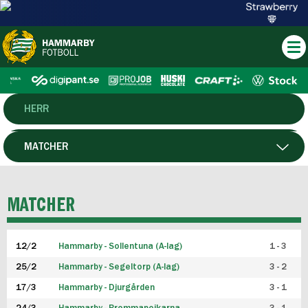
HERR
DAM
MATCHER
HTFF
SPELARE
MATCHER
P19
12/2
Hammarby - Sollentuna (A-lag)
1 - 3
F19
25/2
Hammarby - Segeltorp (A-lag)
3 - 2
FUTSAL HERR
17/3
Hammarby - Djurgården
3 - 1