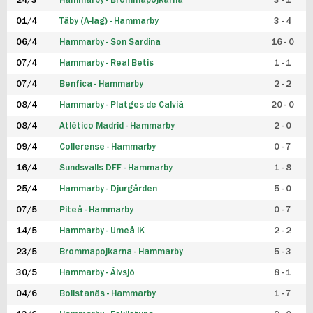
24/3
Hammarby - Brommapojkarna
3 - 1
FUTSAL DAM
01/4
Täby (A-lag) - Hammarby
3 - 4
06/4
Hammarby - Son Sardina
16 - 0
07/4
Hammarby - Real Betis
1 - 1
07/4
Benfica - Hammarby
2 - 2
08/4
Hammarby - Platges de Calvià
20 - 0
08/4
Atlético Madrid - Hammarby
2 - 0
09/4
Collerense - Hammarby
0 - 7
16/4
Sundsvalls DFF - Hammarby
1 - 8
25/4
Hammarby - Djurgården
5 - 0
07/5
Piteå - Hammarby
0 - 7
14/5
Hammarby - Umeå IK
2 - 2
23/5
Brommapojkarna - Hammarby
5 - 3
30/5
Hammarby - Älvsjö
8 - 1
04/6
Bollstanäs - Hammarby
1 - 7