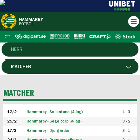
HERR
DAM
MATCHER
HTFF
SPELARE
MATCHER
P19
12/2
Hammarby - Sollentuna (A-lag)
1 - 3
F19
25/2
Hammarby - Segeltorp (A-lag)
3 - 2
FUTSAL HERR
17/3
Hammarby - Djurgården
3 - 1