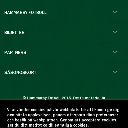
HAMMARBY FOTBOLL
BILJETTER
PARTNERS
SÄSONGSKORT
© Hammarby Fotboll 2015. Detta material är
skyddat enligt lagen om upphovsrätt.
Vi använder cookies på vår webbplats för att kunna ge dig
Eftertryck eller annan kopiering är förbjuden.
den bästa upplevelsen, genom att spara dina preferenser
Citera oss gärna men ange källan:
och besök på webbplatsen. Genom att acceptera cookies,
ger du ditt medtycke till samtliga cookies.
www.hammarbyfotboll.se. Ansvarig utgivare: