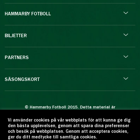
HAMMARBY FOTBOLL
BILJETTER
PARTNERS
SÄSONGSKORT
© Hammarby Fotboll 2015. Detta material är
skyddat enligt lagen om upphovsrätt.
Vi använder cookies på vår webbplats för att kunna ge dig
Eftertryck eller annan kopiering är förbjuden.
den bästa upplevelsen, genom att spara dina preferenser
Citera oss gärna men ange källan:
och besök på webbplatsen. Genom att acceptera cookies,
ger du ditt medtycke till samtliga cookies.
www.hammarbyfotboll.se. Ansvarig utgivare: