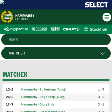
HERR
DAM
MATCHER
HTFF
SPELARE
MATCHER
P19
12/2
Hammarby - Sollentuna (A-lag)
1 - 3
F19
25/2
Hammarby - Segeltorp (A-lag)
3 - 2
FUTSAL HERR
17/3
Hammarby - Djurgården
3 - 1