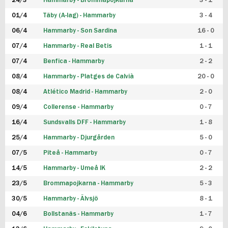
24/3
Hammarby - Brommapojkarna
3 - 1
FUTSAL DAM
01/4
Täby (A-lag) - Hammarby
3 - 4
06/4
Hammarby - Son Sardina
16 - 0
07/4
Hammarby - Real Betis
1 - 1
07/4
Benfica - Hammarby
2 - 2
08/4
Hammarby - Platges de Calvià
20 - 0
08/4
Atlético Madrid - Hammarby
2 - 0
09/4
Collerense - Hammarby
0 - 7
16/4
Sundsvalls DFF - Hammarby
1 - 8
25/4
Hammarby - Djurgården
5 - 0
07/5
Piteå - Hammarby
0 - 7
14/5
Hammarby - Umeå IK
2 - 2
23/5
Brommapojkarna - Hammarby
5 - 3
30/5
Hammarby - Älvsjö
8 - 1
04/6
Bollstanäs - Hammarby
1 - 7