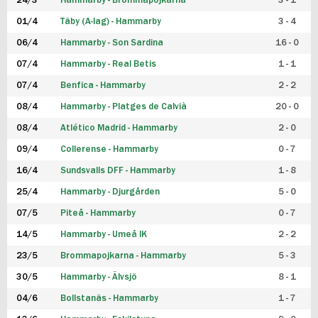
24/3
Hammarby - Brommapojkarna
3 - 1
FUTSAL DAM
01/4
Täby (A-lag) - Hammarby
3 - 4
06/4
Hammarby - Son Sardina
16 - 0
07/4
Hammarby - Real Betis
1 - 1
07/4
Benfica - Hammarby
2 - 2
08/4
Hammarby - Platges de Calvià
20 - 0
08/4
Atlético Madrid - Hammarby
2 - 0
09/4
Collerense - Hammarby
0 - 7
16/4
Sundsvalls DFF - Hammarby
1 - 8
25/4
Hammarby - Djurgården
5 - 0
07/5
Piteå - Hammarby
0 - 7
14/5
Hammarby - Umeå IK
2 - 2
23/5
Brommapojkarna - Hammarby
5 - 3
30/5
Hammarby - Älvsjö
8 - 1
04/6
Bollstanäs - Hammarby
1 - 7