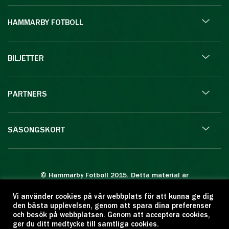
HAMMARBY FOTBOLL
BILJETTER
PARTNERS
SÄSONGSKORT
© Hammarby Fotboll 2015. Detta material är
skyddat enligt lagen om upphovsrätt.
Vi använder cookies på vår webbplats för att kunna ge dig
Eftertryck eller annan kopiering är förbjuden.
den bästa upplevelsen, genom att spara dina preferenser
Citera oss gärna men ange källan:
och besök på webbplatsen. Genom att acceptera cookies,
ger du ditt medtycke till samtliga cookies.
www.hammarbyfotboll.se. Ansvarig utgivare: