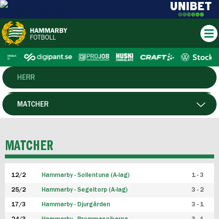
HERR
DAM
MATCHER
HTFF
SPELARE
MATCHER
P19
12/2
Hammarby - Sollentuna (A-lag)
1 - 3
F19
25/2
Hammarby - Segeltorp (A-lag)
3 - 2
FUTSAL HERR
17/3
Hammarby - Djurgården
3 - 1