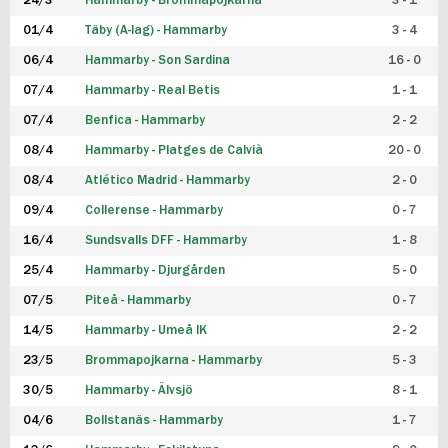
24/3
Hammarby - Brommapojkarna
3 - 1
FUTSAL DAM
01/4
Täby (A-lag) - Hammarby
3 - 4
06/4
Hammarby - Son Sardina
16 - 0
07/4
Hammarby - Real Betis
1 - 1
07/4
Benfica - Hammarby
2 - 2
08/4
Hammarby - Platges de Calvià
20 - 0
08/4
Atlético Madrid - Hammarby
2 - 0
09/4
Collerense - Hammarby
0 - 7
16/4
Sundsvalls DFF - Hammarby
1 - 8
25/4
Hammarby - Djurgården
5 - 0
07/5
Piteå - Hammarby
0 - 7
14/5
Hammarby - Umeå IK
2 - 2
23/5
Brommapojkarna - Hammarby
5 - 3
30/5
Hammarby - Älvsjö
8 - 1
04/6
Bollstanäs - Hammarby
1 - 7