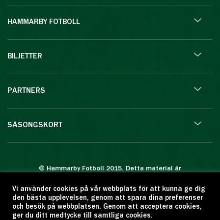
HAMMARBY FOTBOLL
BILJETTER
PARTNERS
SÄSONGSKORT
© Hammarby Fotboll 2015. Detta material är
skyddat enligt lagen om upphovsrätt.
Vi använder cookies på vår webbplats för att kunna ge dig
Eftertryck eller annan kopiering är förbjuden.
den bästa upplevelsen, genom att spara dina preferenser
Citera oss gärna men ange källan:
och besök på webbplatsen. Genom att acceptera cookies,
ger du ditt medtycke till samtliga cookies.
www.hammarbyfotboll.se. Ansvarig utgivare: