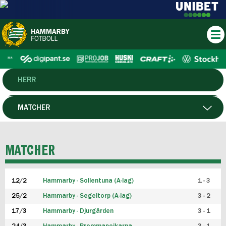
HERR
DAM
MATCHER
HTFF
SPELARE
MATCHER
P19
12/2
Hammarby - Sollentuna (A-lag)
1 - 3
F19
25/2
Hammarby - Segeltorp (A-lag)
3 - 2
FUTSAL HERR
17/3
Hammarby - Djurgården
3 - 1