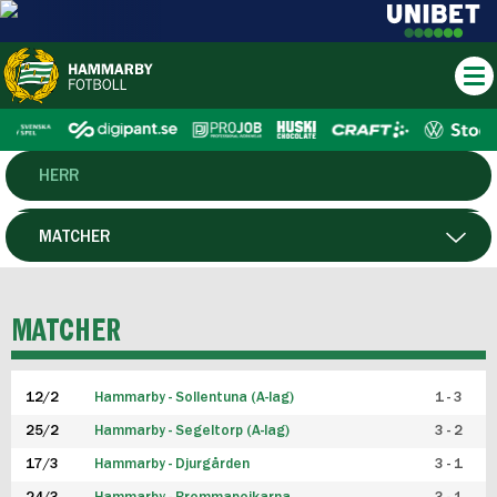
HERR
DAM
MATCHER
HTFF
SPELARE
MATCHER
P19
12/2
Hammarby - Sollentuna (A-lag)
1 - 3
F19
25/2
Hammarby - Segeltorp (A-lag)
3 - 2
FUTSAL HERR
17/3
Hammarby - Djurgården
3 - 1