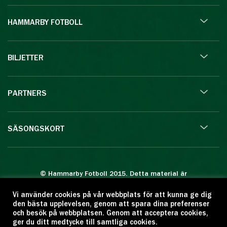
HAMMARBY FOTBOLL
BILJETTER
PARTNERS
SÄSONGSKORT
© Hammarby Fotboll 2015. Detta material är
skyddat enligt lagen om upphovsrätt.
Vi använder cookies på vår webbplats för att kunna ge dig
Eftertryck eller annan kopiering är förbjuden.
den bästa upplevelsen, genom att spara dina preferenser
Citera oss gärna men ange källan:
och besök på webbplatsen. Genom att acceptera cookies,
ger du ditt medtycke till samtliga cookies.
www.hammarbyfotboll.se. Ansvarig utgivare: