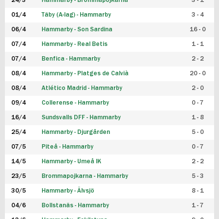
24/3
Hammarby - Brommapojkarna
3 - 1
FUTSAL DAM
01/4
Täby (A-lag) - Hammarby
3 - 4
06/4
Hammarby - Son Sardina
16 - 0
07/4
Hammarby - Real Betis
1 - 1
07/4
Benfica - Hammarby
2 - 2
08/4
Hammarby - Platges de Calvià
20 - 0
08/4
Atlético Madrid - Hammarby
2 - 0
09/4
Collerense - Hammarby
0 - 7
16/4
Sundsvalls DFF - Hammarby
1 - 8
25/4
Hammarby - Djurgården
5 - 0
07/5
Piteå - Hammarby
0 - 7
14/5
Hammarby - Umeå IK
2 - 2
23/5
Brommapojkarna - Hammarby
5 - 3
30/5
Hammarby - Älvsjö
8 - 1
04/6
Bollstanäs - Hammarby
1 - 7