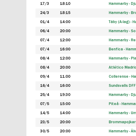
17/3
18:10
Hammarby - Dj
24/3
18:15
Hammarby - B
01/4
14:00
Täby (A-lag) -
06/4
20:00
Hammarby - So
07/4
12:00
Hammarby - Rea
07/4
16:00
Benfica - Ham
08/4
12:00
Hammarby - Pla
08/4
20:00
Atlético Madri
09/4
11:00
Collerense - 
16/4
16:00
Sundsvalls DF
25/4
19:30
Hammarby - Dj
07/5
15:00
Piteå - Hamma
14/5
14:00
Hammarby - Um
23/5
20:00
Brommapojkar
30/5
20:00
Hammarby - Älv