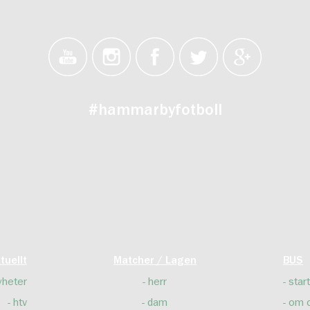
#hammarbyfotboll
tuellt
Matcher / Lagen
BUS
yheter
herr
start
htv
dam
om 