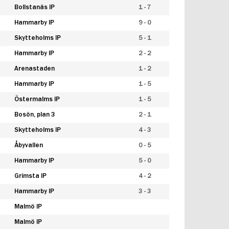
Bollstanäs IP
1 - 7
Hammarby IP
9 - 0
Skytteholms IP
5 - 1
Hammarby IP
2 - 2
Arenastaden
1 - 2
Hammarby IP
1 - 5
Östermalms IP
1 - 5
Bosön, plan 3
2 - 1
Skytteholms IP
4 - 3
Åbyvallen
0 - 5
Hammarby IP
5 - 0
Grimsta IP
4 - 2
Hammarby IP
3 - 3
Malmö IP
Malmö IP