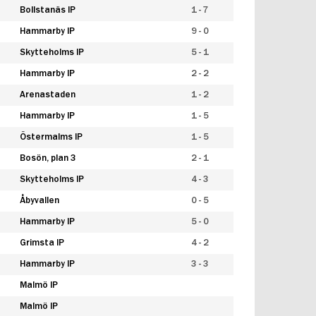
Bollstanäs IP
1 - 7
Hammarby IP
9 - 0
Skytteholms IP
5 - 1
Hammarby IP
2 - 2
Arenastaden
1 - 2
Hammarby IP
1 - 5
Östermalms IP
1 - 5
Bosön, plan 3
2 - 1
Skytteholms IP
4 - 3
Åbyvallen
0 - 5
Hammarby IP
5 - 0
Grimsta IP
4 - 2
Hammarby IP
3 - 3
Malmö IP
Malmö IP