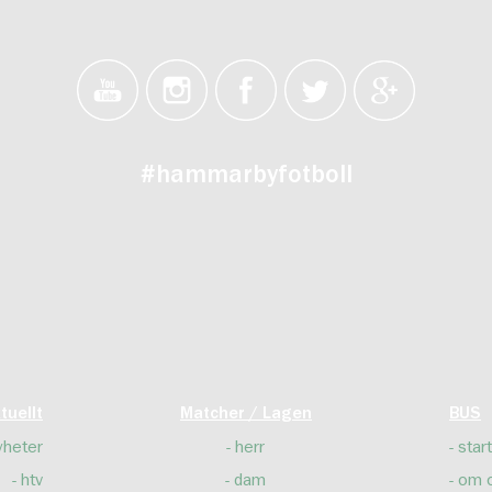
#hammarbyfotboll
tuellt
Matcher / Lagen
BUS
yheter
herr
start
htv
dam
om 