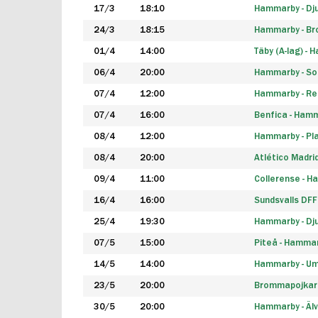
17/3
18:10
Hammarby - Dj
24/3
18:15
Hammarby - B
01/4
14:00
Täby (A-lag) -
06/4
20:00
Hammarby - So
07/4
12:00
Hammarby - Rea
07/4
16:00
Benfica - Ham
08/4
12:00
Hammarby - Pla
08/4
20:00
Atlético Madri
09/4
11:00
Collerense - 
16/4
16:00
Sundsvalls DF
25/4
19:30
Hammarby - Dj
07/5
15:00
Piteå - Hamma
14/5
14:00
Hammarby - Um
23/5
20:00
Brommapojkar
30/5
20:00
Hammarby - Älv