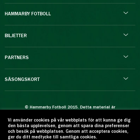
HAMMARBY FOTBOLL
BILJETTER
PARTNERS
SÄSONGSKORT
© Hammarby Fotboll 2015. Detta material är
skyddat enligt lagen om upphovsrätt.
Vi använder cookies på vår webbplats för att kunna ge dig
Eftertryck eller annan kopiering är förbjuden.
den bästa upplevelsen, genom att spara dina preferenser
Citera oss gärna men ange källan:
och besök på webbplatsen. Genom att acceptera cookies,
ger du ditt medtycke till samtliga cookies.
www.hammarbyfotboll.se. Ansvarig utgivare: