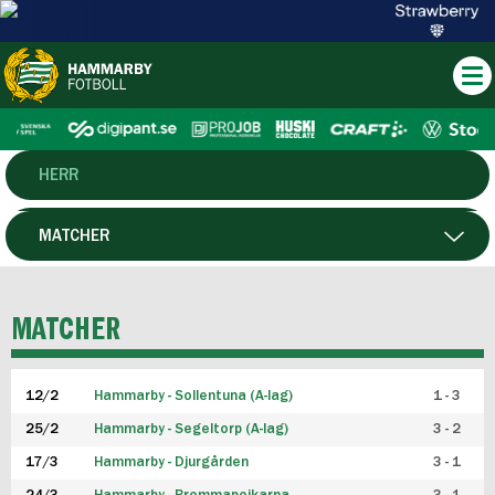
HERR
DAM
MATCHER
HTFF
SPELARE
MATCHER
P19
12/2
Hammarby - Sollentuna (A-lag)
1 - 3
F19
25/2
Hammarby - Segeltorp (A-lag)
3 - 2
FUTSAL HERR
17/3
Hammarby - Djurgården
3 - 1