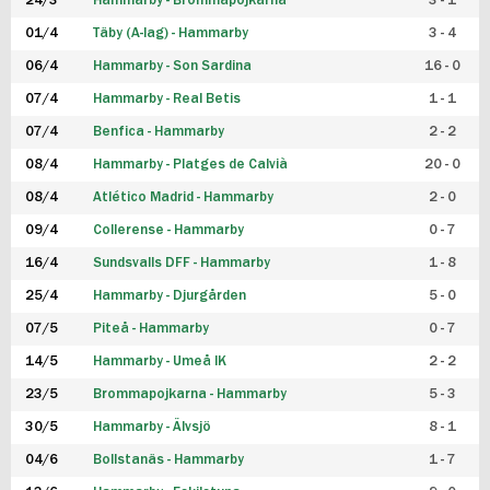
24/3
Hammarby - Brommapojkarna
3 - 1
FUTSAL DAM
01/4
Täby (A-lag) - Hammarby
3 - 4
06/4
Hammarby - Son Sardina
16 - 0
07/4
Hammarby - Real Betis
1 - 1
07/4
Benfica - Hammarby
2 - 2
08/4
Hammarby - Platges de Calvià
20 - 0
08/4
Atlético Madrid - Hammarby
2 - 0
09/4
Collerense - Hammarby
0 - 7
16/4
Sundsvalls DFF - Hammarby
1 - 8
25/4
Hammarby - Djurgården
5 - 0
07/5
Piteå - Hammarby
0 - 7
14/5
Hammarby - Umeå IK
2 - 2
23/5
Brommapojkarna - Hammarby
5 - 3
30/5
Hammarby - Älvsjö
8 - 1
04/6
Bollstanäs - Hammarby
1 - 7