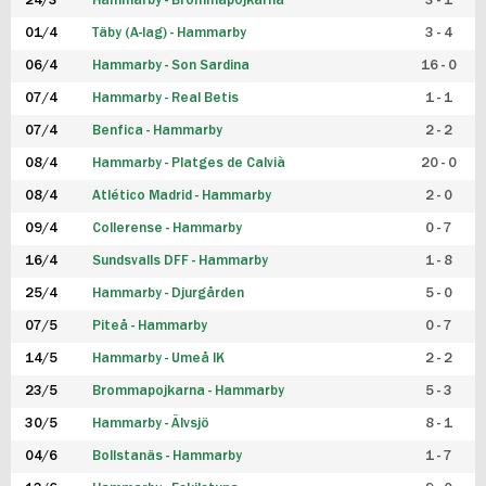
24/3
Hammarby - Brommapojkarna
3 - 1
FUTSAL DAM
01/4
Täby (A-lag) - Hammarby
3 - 4
06/4
Hammarby - Son Sardina
16 - 0
07/4
Hammarby - Real Betis
1 - 1
07/4
Benfica - Hammarby
2 - 2
08/4
Hammarby - Platges de Calvià
20 - 0
08/4
Atlético Madrid - Hammarby
2 - 0
09/4
Collerense - Hammarby
0 - 7
16/4
Sundsvalls DFF - Hammarby
1 - 8
25/4
Hammarby - Djurgården
5 - 0
07/5
Piteå - Hammarby
0 - 7
14/5
Hammarby - Umeå IK
2 - 2
23/5
Brommapojkarna - Hammarby
5 - 3
30/5
Hammarby - Älvsjö
8 - 1
04/6
Bollstanäs - Hammarby
1 - 7