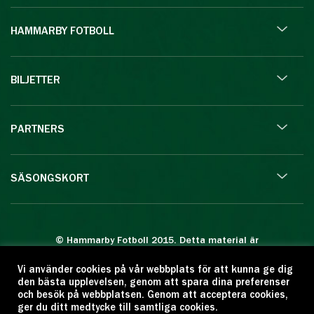
HAMMARBY FOTBOLL
BILJETTER
PARTNERS
SÄSONGSKORT
© Hammarby Fotboll 2015. Detta material är
skyddat enligt lagen om upphovsrätt.
Vi använder cookies på vår webbplats för att kunna ge dig
Eftertryck eller annan kopiering är förbjuden.
den bästa upplevelsen, genom att spara dina preferenser
Citera oss gärna men ange källan:
och besök på webbplatsen. Genom att acceptera cookies,
ger du ditt medtycke till samtliga cookies.
www.hammarbyfotboll.se. Ansvarig utgivare: