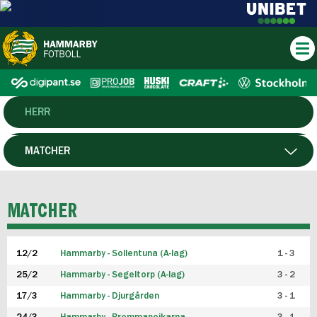
HERR
DAM
MATCHER
HTFF
SPELARE
MATCHER
P19
12/2
Hammarby - Sollentuna (A-lag)
1 - 3
F19
25/2
Hammarby - Segeltorp (A-lag)
3 - 2
FUTSAL HERR
17/3
Hammarby - Djurgården
3 - 1