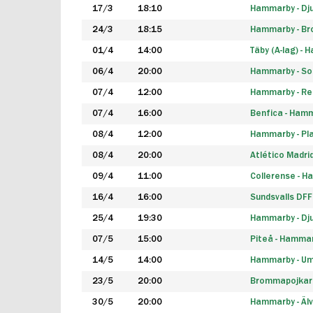
17/3
18:10
Hammarby - Dj
24/3
18:15
Hammarby - B
01/4
14:00
Täby (A-lag) -
06/4
20:00
Hammarby - So
07/4
12:00
Hammarby - Rea
07/4
16:00
Benfica - Ham
08/4
12:00
Hammarby - Pla
08/4
20:00
Atlético Madri
09/4
11:00
Collerense - 
16/4
16:00
Sundsvalls DF
25/4
19:30
Hammarby - Dj
07/5
15:00
Piteå - Hamma
14/5
14:00
Hammarby - Um
23/5
20:00
Brommapojkar
30/5
20:00
Hammarby - Älv