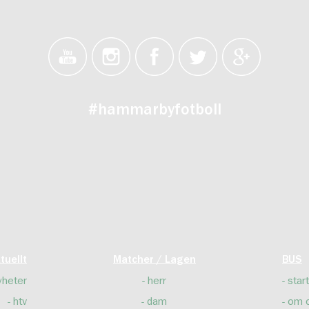
#hammarbyfotboll
tuellt
Matcher / Lagen
BUS
yheter
herr
start
htv
dam
om 