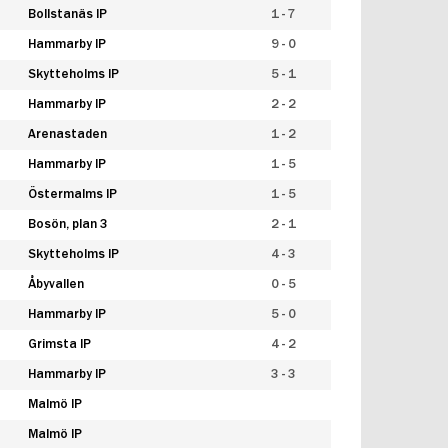
Bollstanäs IP
1 - 7
Hammarby IP
9 - 0
Skytteholms IP
5 - 1
Hammarby IP
2 - 2
Arenastaden
1 - 2
Hammarby IP
1 - 5
Östermalms IP
1 - 5
Bosön, plan 3
2 - 1
Skytteholms IP
4 - 3
Åbyvallen
0 - 5
Hammarby IP
5 - 0
Grimsta IP
4 - 2
Hammarby IP
3 - 3
Malmö IP
Malmö IP