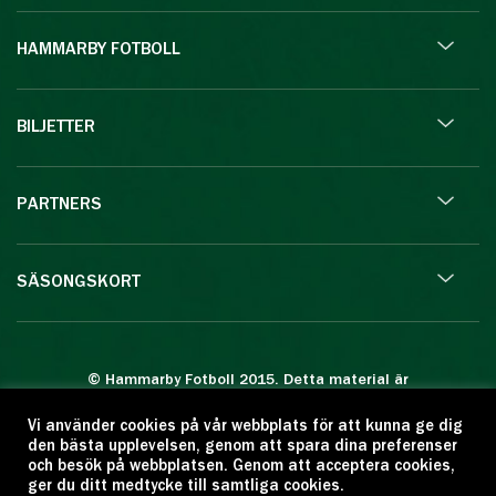
HAMMARBY FOTBOLL
BILJETTER
PARTNERS
SÄSONGSKORT
© Hammarby Fotboll 2015. Detta material är
skyddat enligt lagen om upphovsrätt.
Vi använder cookies på vår webbplats för att kunna ge dig
Eftertryck eller annan kopiering är förbjuden.
den bästa upplevelsen, genom att spara dina preferenser
Citera oss gärna men ange källan:
och besök på webbplatsen. Genom att acceptera cookies,
ger du ditt medtycke till samtliga cookies.
www.hammarbyfotboll.se. Ansvarig utgivare: