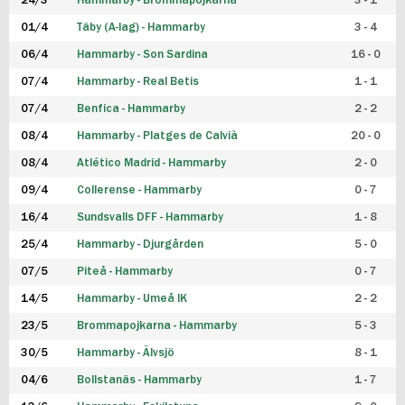
24/3
Hammarby - Brommapojkarna
3 - 1
FUTSAL DAM
01/4
Täby (A-lag) - Hammarby
3 - 4
06/4
Hammarby - Son Sardina
16 - 0
07/4
Hammarby - Real Betis
1 - 1
07/4
Benfica - Hammarby
2 - 2
08/4
Hammarby - Platges de Calvià
20 - 0
08/4
Atlético Madrid - Hammarby
2 - 0
09/4
Collerense - Hammarby
0 - 7
16/4
Sundsvalls DFF - Hammarby
1 - 8
25/4
Hammarby - Djurgården
5 - 0
07/5
Piteå - Hammarby
0 - 7
14/5
Hammarby - Umeå IK
2 - 2
23/5
Brommapojkarna - Hammarby
5 - 3
30/5
Hammarby - Älvsjö
8 - 1
04/6
Bollstanäs - Hammarby
1 - 7