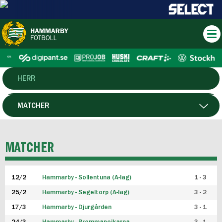
HERR
DAM
MATCHER
HTFF
SPELARE
MATCHER
P19
12/2
Hammarby - Sollentuna (A-lag)
1 - 3
F19
25/2
Hammarby - Segeltorp (A-lag)
3 - 2
FUTSAL HERR
17/3
Hammarby - Djurgården
3 - 1