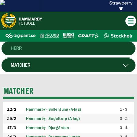
HERR
DAM
MATCHER
HTFF
SPELARE
MATCHER
P19
12/2
Hammarby - Sollentuna (A-lag)
1 - 3
F19
25/2
Hammarby - Segeltorp (A-lag)
3 - 2
FUTSAL HERR
17/3
Hammarby - Djurgården
3 - 1