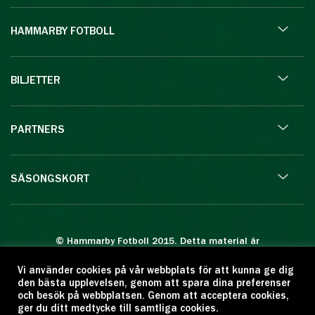
HAMMARBY FOTBOLL
BILJETTER
PARTNERS
SÄSONGSKORT
© Hammarby Fotboll 2015. Detta material är
skyddat enligt lagen om upphovsrätt.
Vi använder cookies på vår webbplats för att kunna ge dig
Eftertryck eller annan kopiering är förbjuden.
den bästa upplevelsen, genom att spara dina preferenser
Citera oss gärna men ange källan:
och besök på webbplatsen. Genom att acceptera cookies,
ger du ditt medtycke till samtliga cookies.
www.hammarbyfotboll.se. Ansvarig utgivare: