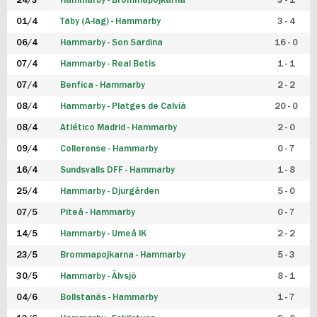
24/3
Hammarby - Brommapojkarna
3 - 1
FUTSAL DAM
01/4
Täby (A-lag) - Hammarby
3 - 4
06/4
Hammarby - Son Sardina
16 - 0
07/4
Hammarby - Real Betis
1 - 1
07/4
Benfica - Hammarby
2 - 2
08/4
Hammarby - Platges de Calvià
20 - 0
08/4
Atlético Madrid - Hammarby
2 - 0
09/4
Collerense - Hammarby
0 - 7
16/4
Sundsvalls DFF - Hammarby
1 - 8
25/4
Hammarby - Djurgården
5 - 0
07/5
Piteå - Hammarby
0 - 7
14/5
Hammarby - Umeå IK
2 - 2
23/5
Brommapojkarna - Hammarby
5 - 3
30/5
Hammarby - Älvsjö
8 - 1
04/6
Bollstanäs - Hammarby
1 - 7