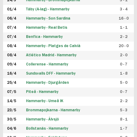
24/3
Hammarby - Brommapojkarna
3 - 1
FUTSAL DAM
01/4
Täby (A-lag) - Hammarby
3 - 4
06/4
Hammarby - Son Sardina
16 - 0
07/4
Hammarby - Real Betis
1 - 1
07/4
Benfica - Hammarby
2 - 2
08/4
Hammarby - Platges de Calvià
20 - 0
08/4
Atlético Madrid - Hammarby
2 - 0
09/4
Collerense - Hammarby
0 - 7
16/4
Sundsvalls DFF - Hammarby
1 - 8
25/4
Hammarby - Djurgården
5 - 0
07/5
Piteå - Hammarby
0 - 7
14/5
Hammarby - Umeå IK
2 - 2
23/5
Brommapojkarna - Hammarby
5 - 3
30/5
Hammarby - Älvsjö
8 - 1
04/6
Bollstanäs - Hammarby
1 - 7