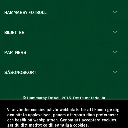
HAMMARBY FOTBOLL
BILJETTER
PARTNERS
SÄSONGSKORT
© Hammarby Fotboll 2015. Detta material är
skyddat enligt lagen om upphovsrätt.
Vi använder cookies på vår webbplats för att kunna ge dig
Eftertryck eller annan kopiering är förbjuden.
den bästa upplevelsen, genom att spara dina preferenser
Citera oss gärna men ange källan:
och besök på webbplatsen. Genom att acceptera cookies,
ger du ditt medtycke till samtliga cookies.
www.hammarbyfotboll.se. Ansvarig utgivare: