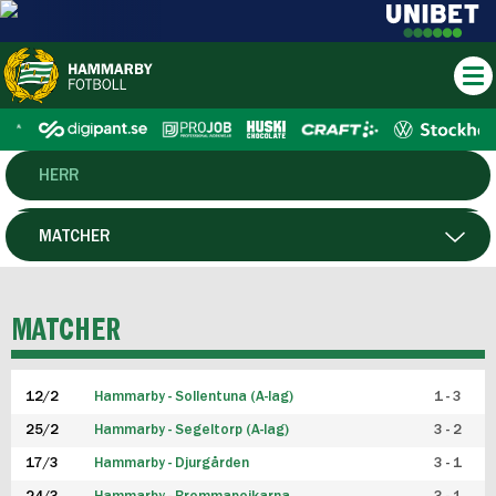
HERR
DAM
MATCHER
HTFF
SPELARE
MATCHER
P19
12/2
Hammarby - Sollentuna (A-lag)
1 - 3
F19
25/2
Hammarby - Segeltorp (A-lag)
3 - 2
FUTSAL HERR
17/3
Hammarby - Djurgården
3 - 1