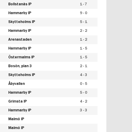
Bollstanäs IP
1 - 7
Hammarby IP
9 - 0
Skytteholms IP
5 - 1
Hammarby IP
2 - 2
Arenastaden
1 - 2
Hammarby IP
1 - 5
Östermalms IP
1 - 5
Bosön, plan 3
2 - 1
Skytteholms IP
4 - 3
Åbyvallen
0 - 5
Hammarby IP
5 - 0
Grimsta IP
4 - 2
Hammarby IP
3 - 3
Malmö IP
Malmö IP