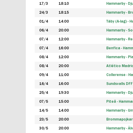
17/3
18:10
Hammarby - Dj
24/3
18:15
Hammarby - B
01/4
14:00
Täby (A-lag) -
06/4
20:00
Hammarby - So
07/4
12:00
Hammarby - Rea
07/4
16:00
Benfica - Ham
08/4
12:00
Hammarby - Pla
08/4
20:00
Atlético Madri
09/4
11:00
Collerense - 
16/4
16:00
Sundsvalls DF
25/4
19:30
Hammarby - Dj
07/5
15:00
Piteå - Hamma
14/5
14:00
Hammarby - Um
23/5
20:00
Brommapojkar
30/5
20:00
Hammarby - Älv