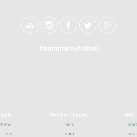
#hammarbyfotboll
tuellt
Matcher / Lagen
BUS
yheter
herr
start
htv
dam
om 