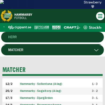
HERR
DAM
MATCHER
HTFF
SPELARE
MATCHER
P19
12/2
Hammarby - Sollentuna (A-lag)
1 - 3
F19
25/2
Hammarby - Segeltorp (A-lag)
3 - 2
FUTSAL HERR
17/3
Hammarby - Djurgården
3 - 1