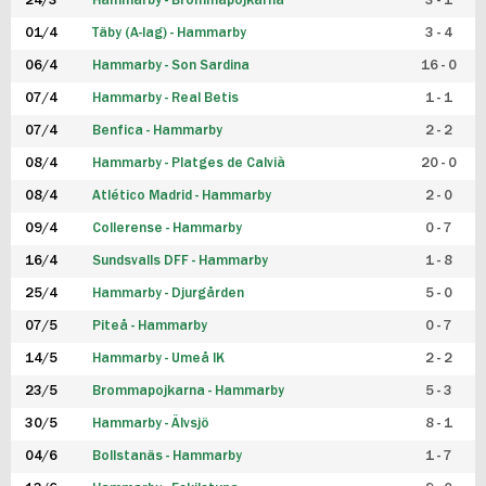
24/3
Hammarby - Brommapojkarna
3 - 1
FUTSAL DAM
01/4
Täby (A-lag) - Hammarby
3 - 4
06/4
Hammarby - Son Sardina
16 - 0
07/4
Hammarby - Real Betis
1 - 1
07/4
Benfica - Hammarby
2 - 2
08/4
Hammarby - Platges de Calvià
20 - 0
08/4
Atlético Madrid - Hammarby
2 - 0
09/4
Collerense - Hammarby
0 - 7
16/4
Sundsvalls DFF - Hammarby
1 - 8
25/4
Hammarby - Djurgården
5 - 0
07/5
Piteå - Hammarby
0 - 7
14/5
Hammarby - Umeå IK
2 - 2
23/5
Brommapojkarna - Hammarby
5 - 3
30/5
Hammarby - Älvsjö
8 - 1
04/6
Bollstanäs - Hammarby
1 - 7