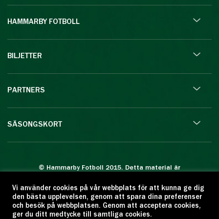
HAMMARBY FOTBOLL
BILJETTER
PARTNERS
SÄSONGSKORT
© Hammarby Fotboll 2015. Detta material är
skyddat enligt lagen om upphovsrätt.
Vi använder cookies på vår webbplats för att kunna ge dig
Eftertryck eller annan kopiering är förbjuden.
den bästa upplevelsen, genom att spara dina preferenser
Citera oss gärna men ange källan:
och besök på webbplatsen. Genom att acceptera cookies,
ger du ditt medtycke till samtliga cookies.
www.hammarbyfotboll.se. Ansvarig utgivare: