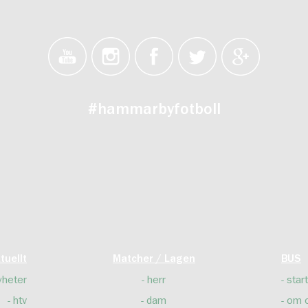
#hammarbyfotboll
tuellt
Matcher / Lagen
BUS
yheter
herr
start
htv
dam
om 