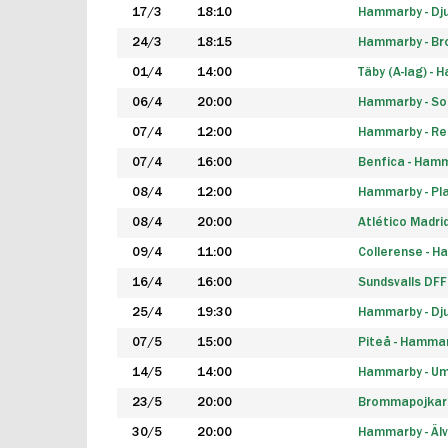
17/3
18:10
Hammarby - Dj
24/3
18:15
Hammarby - B
01/4
14:00
Täby (A-lag) -
06/4
20:00
Hammarby - So
07/4
12:00
Hammarby - Rea
07/4
16:00
Benfica - Ham
08/4
12:00
Hammarby - Pla
08/4
20:00
Atlético Madri
09/4
11:00
Collerense - 
16/4
16:00
Sundsvalls DF
25/4
19:30
Hammarby - Dj
07/5
15:00
Piteå - Hamma
14/5
14:00
Hammarby - Um
23/5
20:00
Brommapojkar
30/5
20:00
Hammarby - Älv