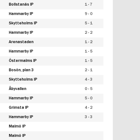
Bollstanäs IP
1 - 7
Hammarby IP
9 - 0
Skytteholms IP
5 - 1
Hammarby IP
2 - 2
Arenastaden
1 - 2
Hammarby IP
1 - 5
Östermalms IP
1 - 5
Bosön, plan 3
2 - 1
Skytteholms IP
4 - 3
Åbyvallen
0 - 5
Hammarby IP
5 - 0
Grimsta IP
4 - 2
Hammarby IP
3 - 3
Malmö IP
Malmö IP