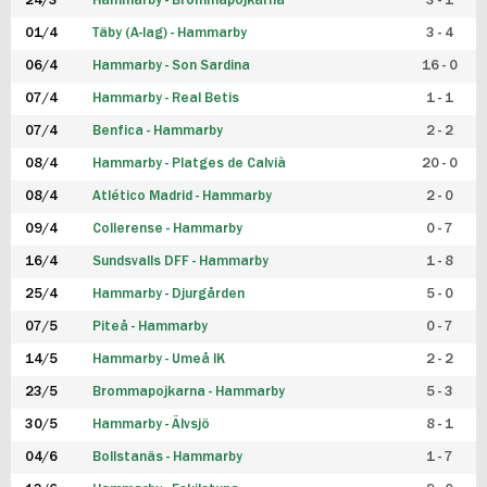
24/3
Hammarby - Brommapojkarna
3 - 1
FUTSAL DAM
01/4
Täby (A-lag) - Hammarby
3 - 4
06/4
Hammarby - Son Sardina
16 - 0
07/4
Hammarby - Real Betis
1 - 1
07/4
Benfica - Hammarby
2 - 2
08/4
Hammarby - Platges de Calvià
20 - 0
08/4
Atlético Madrid - Hammarby
2 - 0
09/4
Collerense - Hammarby
0 - 7
16/4
Sundsvalls DFF - Hammarby
1 - 8
25/4
Hammarby - Djurgården
5 - 0
07/5
Piteå - Hammarby
0 - 7
14/5
Hammarby - Umeå IK
2 - 2
23/5
Brommapojkarna - Hammarby
5 - 3
30/5
Hammarby - Älvsjö
8 - 1
04/6
Bollstanäs - Hammarby
1 - 7