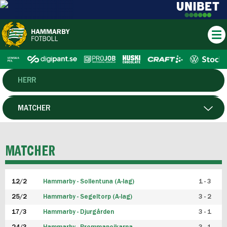
HERR
DAM
MATCHER
HTFF
SPELARE
MATCHER
P19
12/2
Hammarby - Sollentuna (A-lag)
1 - 3
F19
25/2
Hammarby - Segeltorp (A-lag)
3 - 2
FUTSAL HERR
17/3
Hammarby - Djurgården
3 - 1