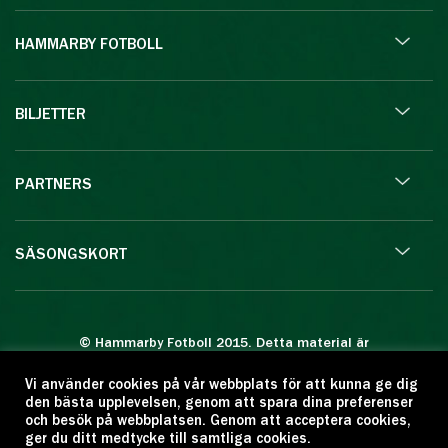
HAMMARBY FOTBOLL
BILJETTER
PARTNERS
SÄSONGSKORT
© Hammarby Fotboll 2015. Detta material är
skyddat enligt lagen om upphovsrätt.
Vi använder cookies på vår webbplats för att kunna ge dig
Eftertryck eller annan kopiering är förbjuden.
den bästa upplevelsen, genom att spara dina preferenser
Citera oss gärna men ange källan:
och besök på webbplatsen. Genom att acceptera cookies,
ger du ditt medtycke till samtliga cookies.
www.hammarbyfotboll.se. Ansvarig utgivare: