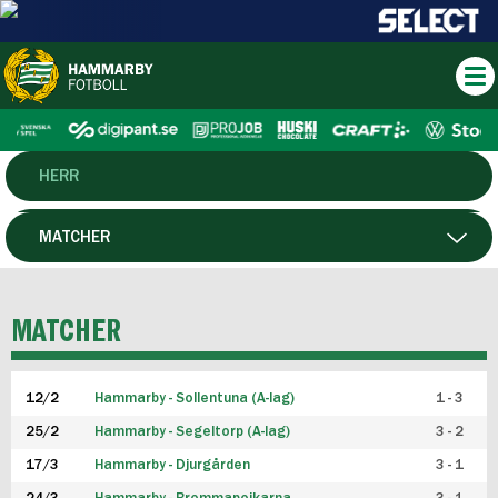
HERR
DAM
MATCHER
HTFF
SPELARE
MATCHER
P19
12/2
Hammarby - Sollentuna (A-lag)
1 - 3
F19
25/2
Hammarby - Segeltorp (A-lag)
3 - 2
FUTSAL HERR
17/3
Hammarby - Djurgården
3 - 1