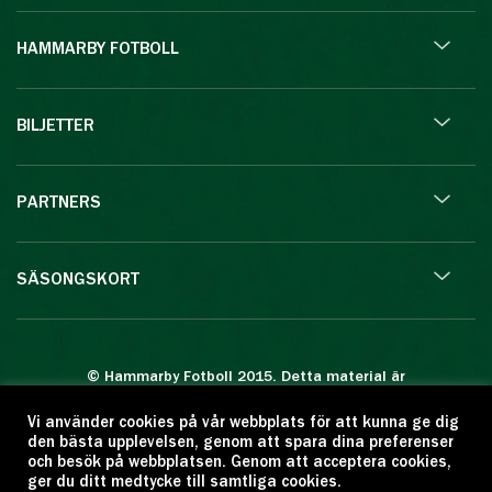
HAMMARBY FOTBOLL
BILJETTER
PARTNERS
SÄSONGSKORT
© Hammarby Fotboll 2015. Detta material är
skyddat enligt lagen om upphovsrätt.
Vi använder cookies på vår webbplats för att kunna ge dig
Eftertryck eller annan kopiering är förbjuden.
den bästa upplevelsen, genom att spara dina preferenser
Citera oss gärna men ange källan:
och besök på webbplatsen. Genom att acceptera cookies,
ger du ditt medtycke till samtliga cookies.
www.hammarbyfotboll.se. Ansvarig utgivare: