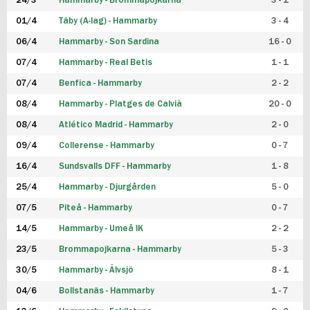
24/3
Hammarby - Brommapojkarna
3 - 1
FUTSAL DAM
01/4
Täby (A-lag) - Hammarby
3 - 4
06/4
Hammarby - Son Sardina
16 - 0
07/4
Hammarby - Real Betis
1 - 1
07/4
Benfica - Hammarby
2 - 2
08/4
Hammarby - Platges de Calvià
20 - 0
08/4
Atlético Madrid - Hammarby
2 - 0
09/4
Collerense - Hammarby
0 - 7
16/4
Sundsvalls DFF - Hammarby
1 - 8
25/4
Hammarby - Djurgården
5 - 0
07/5
Piteå - Hammarby
0 - 7
14/5
Hammarby - Umeå IK
2 - 2
23/5
Brommapojkarna - Hammarby
5 - 3
30/5
Hammarby - Älvsjö
8 - 1
04/6
Bollstanäs - Hammarby
1 - 7