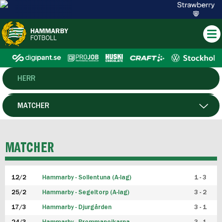
HERR
DAM
MATCHER
HTFF
SPELARE
MATCHER
P19
12/2
Hammarby - Sollentuna (A-lag)
1 - 3
F19
25/2
Hammarby - Segeltorp (A-lag)
3 - 2
FUTSAL HERR
17/3
Hammarby - Djurgården
3 - 1