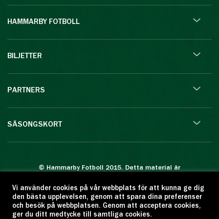
HAMMARBY FOTBOLL
BILJETTER
PARTNERS
SÄSONGSKORT
© Hammarby Fotboll 2015. Detta material är
skyddat enligt lagen om upphovsrätt.
Vi använder cookies på vår webbplats för att kunna ge dig
Eftertryck eller annan kopiering är förbjuden.
den bästa upplevelsen, genom att spara dina preferenser
Citera oss gärna men ange källan:
och besök på webbplatsen. Genom att acceptera cookies,
ger du ditt medtycke till samtliga cookies.
www.hammarbyfotboll.se. Ansvarig utgivare: