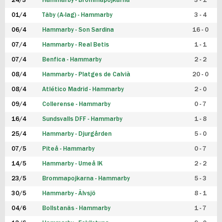
24/3
Hammarby - Brommapojkarna
3 - 1
FUTSAL DAM
01/4
Täby (A-lag) - Hammarby
3 - 4
06/4
Hammarby - Son Sardina
16 - 0
07/4
Hammarby - Real Betis
1 - 1
07/4
Benfica - Hammarby
2 - 2
08/4
Hammarby - Platges de Calvià
20 - 0
08/4
Atlético Madrid - Hammarby
2 - 0
09/4
Collerense - Hammarby
0 - 7
16/4
Sundsvalls DFF - Hammarby
1 - 8
25/4
Hammarby - Djurgården
5 - 0
07/5
Piteå - Hammarby
0 - 7
14/5
Hammarby - Umeå IK
2 - 2
23/5
Brommapojkarna - Hammarby
5 - 3
30/5
Hammarby - Älvsjö
8 - 1
04/6
Bollstanäs - Hammarby
1 - 7