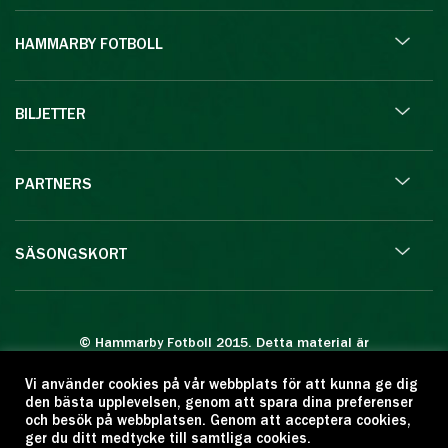
HAMMARBY FOTBOLL
BILJETTER
PARTNERS
SÄSONGSKORT
© Hammarby Fotboll 2015. Detta material är
skyddat enligt lagen om upphovsrätt.
Vi använder cookies på vår webbplats för att kunna ge dig
Eftertryck eller annan kopiering är förbjuden.
den bästa upplevelsen, genom att spara dina preferenser
Citera oss gärna men ange källan:
och besök på webbplatsen. Genom att acceptera cookies,
ger du ditt medtycke till samtliga cookies.
www.hammarbyfotboll.se. Ansvarig utgivare: