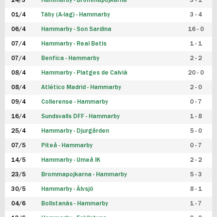
24/3
Hammarby - Brommapojkarna
3 - 1
FUTSAL DAM
01/4
Täby (A-lag) - Hammarby
3 - 4
06/4
Hammarby - Son Sardina
16 - 0
07/4
Hammarby - Real Betis
1 - 1
07/4
Benfica - Hammarby
2 - 2
08/4
Hammarby - Platges de Calvià
20 - 0
08/4
Atlético Madrid - Hammarby
2 - 0
09/4
Collerense - Hammarby
0 - 7
16/4
Sundsvalls DFF - Hammarby
1 - 8
25/4
Hammarby - Djurgården
5 - 0
07/5
Piteå - Hammarby
0 - 7
14/5
Hammarby - Umeå IK
2 - 2
23/5
Brommapojkarna - Hammarby
5 - 3
30/5
Hammarby - Älvsjö
8 - 1
04/6
Bollstanäs - Hammarby
1 - 7