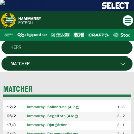
HERR
DAM
MATCHER
HTFF
SPELARE
MATCHER
P19
12/2
Hammarby - Sollentuna (A-lag)
1 - 3
F19
25/2
Hammarby - Segeltorp (A-lag)
3 - 2
FUTSAL HERR
17/3
Hammarby - Djurgården
3 - 1