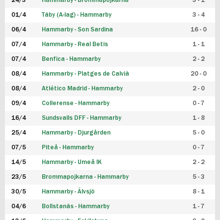
24/3
Hammarby - Brommapojkarna
3 - 1
FUTSAL DAM
01/4
Täby (A-lag) - Hammarby
3 - 4
06/4
Hammarby - Son Sardina
16 - 0
07/4
Hammarby - Real Betis
1 - 1
07/4
Benfica - Hammarby
2 - 2
08/4
Hammarby - Platges de Calvià
20 - 0
08/4
Atlético Madrid - Hammarby
2 - 0
09/4
Collerense - Hammarby
0 - 7
16/4
Sundsvalls DFF - Hammarby
1 - 8
25/4
Hammarby - Djurgården
5 - 0
07/5
Piteå - Hammarby
0 - 7
14/5
Hammarby - Umeå IK
2 - 2
23/5
Brommapojkarna - Hammarby
5 - 3
30/5
Hammarby - Älvsjö
8 - 1
04/6
Bollstanäs - Hammarby
1 - 7