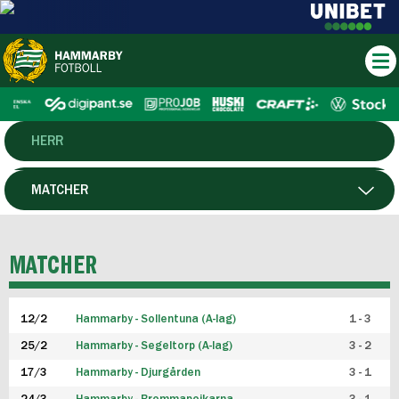
HERR
DAM
MATCHER
HTFF
SPELARE
MATCHER
P19
12/2
Hammarby - Sollentuna (A-lag)
1 - 3
F19
25/2
Hammarby - Segeltorp (A-lag)
3 - 2
FUTSAL HERR
17/3
Hammarby - Djurgården
3 - 1