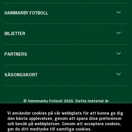
HAMMARBY FOTBOLL
BILJETTER
PARTNERS
SÄSONGSKORT
© Hammarby Fotboll 2015. Detta material är
skyddat enligt lagen om upphovsrätt.
Vi använder cookies på vår webbplats för att kunna ge dig
Eftertryck eller annan kopiering är förbjuden.
den bästa upplevelsen, genom att spara dina preferenser
Citera oss gärna men ange källan:
och besök på webbplatsen. Genom att acceptera cookies,
ger du ditt medtycke till samtliga cookies.
www.hammarbyfotboll.se. Ansvarig utgivare: