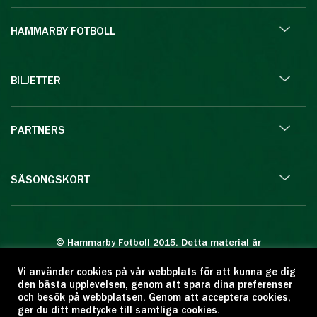
HAMMARBY FOTBOLL
BILJETTER
PARTNERS
SÄSONGSKORT
© Hammarby Fotboll 2015. Detta material är
skyddat enligt lagen om upphovsrätt.
Vi använder cookies på vår webbplats för att kunna ge dig
Eftertryck eller annan kopiering är förbjuden.
den bästa upplevelsen, genom att spara dina preferenser
Citera oss gärna men ange källan:
och besök på webbplatsen. Genom att acceptera cookies,
ger du ditt medtycke till samtliga cookies.
www.hammarbyfotboll.se. Ansvarig utgivare: