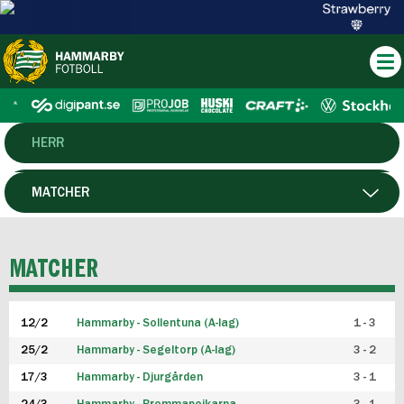
HERR
DAM
MATCHER
HTFF
SPELARE
MATCHER
P19
12/2
Hammarby - Sollentuna (A-lag)
1 - 3
F19
25/2
Hammarby - Segeltorp (A-lag)
3 - 2
FUTSAL HERR
17/3
Hammarby - Djurgården
3 - 1