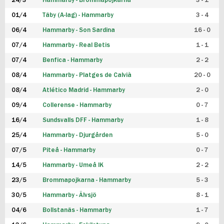
24/3
Hammarby - Brommapojkarna
3 - 1
FUTSAL DAM
01/4
Täby (A-lag) - Hammarby
3 - 4
06/4
Hammarby - Son Sardina
16 - 0
07/4
Hammarby - Real Betis
1 - 1
07/4
Benfica - Hammarby
2 - 2
08/4
Hammarby - Platges de Calvià
20 - 0
08/4
Atlético Madrid - Hammarby
2 - 0
09/4
Collerense - Hammarby
0 - 7
16/4
Sundsvalls DFF - Hammarby
1 - 8
25/4
Hammarby - Djurgården
5 - 0
07/5
Piteå - Hammarby
0 - 7
14/5
Hammarby - Umeå IK
2 - 2
23/5
Brommapojkarna - Hammarby
5 - 3
30/5
Hammarby - Älvsjö
8 - 1
04/6
Bollstanäs - Hammarby
1 - 7