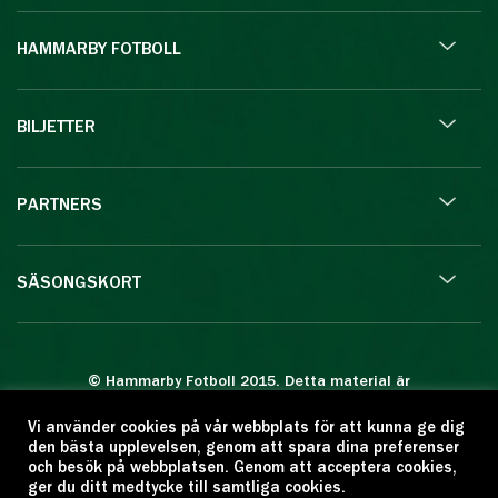
HAMMARBY FOTBOLL
BILJETTER
PARTNERS
SÄSONGSKORT
© Hammarby Fotboll 2015. Detta material är
skyddat enligt lagen om upphovsrätt.
Vi använder cookies på vår webbplats för att kunna ge dig
Eftertryck eller annan kopiering är förbjuden.
den bästa upplevelsen, genom att spara dina preferenser
Citera oss gärna men ange källan:
och besök på webbplatsen. Genom att acceptera cookies,
ger du ditt medtycke till samtliga cookies.
www.hammarbyfotboll.se. Ansvarig utgivare: