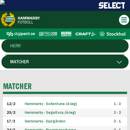
HERR
DAM
MATCHER
HTFF
SPELARE
MATCHER
P19
12/2
Hammarby - Sollentuna (A-lag)
1 - 3
F19
25/2
Hammarby - Segeltorp (A-lag)
3 - 2
FUTSAL HERR
17/3
Hammarby - Djurgården
3 - 1