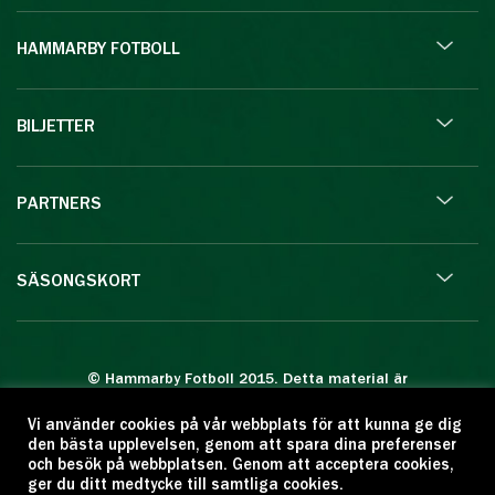
HAMMARBY FOTBOLL
BILJETTER
PARTNERS
SÄSONGSKORT
© Hammarby Fotboll 2015. Detta material är
skyddat enligt lagen om upphovsrätt.
Vi använder cookies på vår webbplats för att kunna ge dig
Eftertryck eller annan kopiering är förbjuden.
den bästa upplevelsen, genom att spara dina preferenser
Citera oss gärna men ange källan:
och besök på webbplatsen. Genom att acceptera cookies,
ger du ditt medtycke till samtliga cookies.
www.hammarbyfotboll.se. Ansvarig utgivare: