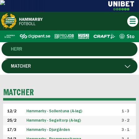
HERR
DAM
MATCHER
HTFF
SPELARE
MATCHER
P19
12/2
Hammarby - Sollentuna (A-lag)
1 - 3
F19
25/2
Hammarby - Segeltorp (A-lag)
3 - 2
FUTSAL HERR
17/3
Hammarby - Djurgården
3 - 1