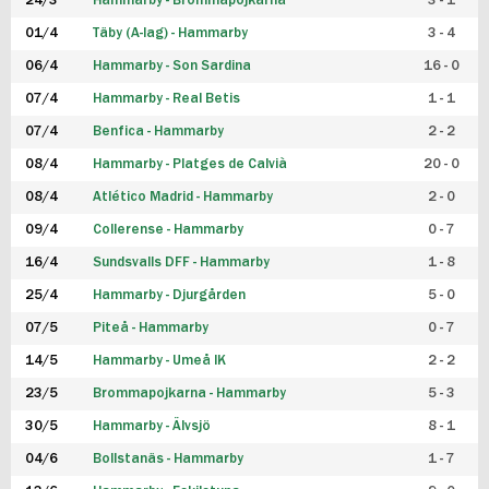
24/3
Hammarby - Brommapojkarna
3 - 1
FUTSAL DAM
01/4
Täby (A-lag) - Hammarby
3 - 4
06/4
Hammarby - Son Sardina
16 - 0
07/4
Hammarby - Real Betis
1 - 1
07/4
Benfica - Hammarby
2 - 2
08/4
Hammarby - Platges de Calvià
20 - 0
08/4
Atlético Madrid - Hammarby
2 - 0
09/4
Collerense - Hammarby
0 - 7
16/4
Sundsvalls DFF - Hammarby
1 - 8
25/4
Hammarby - Djurgården
5 - 0
07/5
Piteå - Hammarby
0 - 7
14/5
Hammarby - Umeå IK
2 - 2
23/5
Brommapojkarna - Hammarby
5 - 3
30/5
Hammarby - Älvsjö
8 - 1
04/6
Bollstanäs - Hammarby
1 - 7