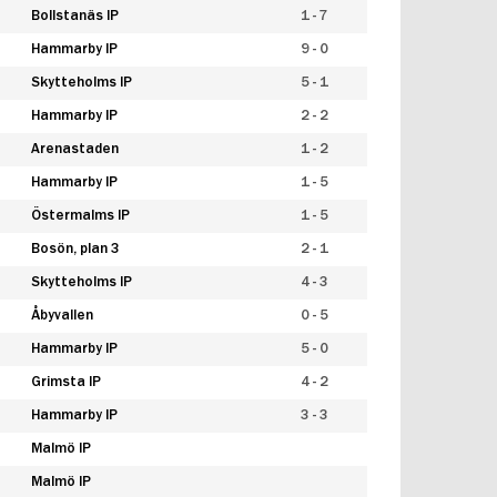
Bollstanäs IP
1 - 7
Hammarby IP
9 - 0
Skytteholms IP
5 - 1
Hammarby IP
2 - 2
Arenastaden
1 - 2
Hammarby IP
1 - 5
Östermalms IP
1 - 5
Bosön, plan 3
2 - 1
Skytteholms IP
4 - 3
Åbyvallen
0 - 5
Hammarby IP
5 - 0
Grimsta IP
4 - 2
Hammarby IP
3 - 3
Malmö IP
Malmö IP