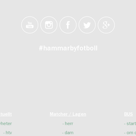
#hammarbyfotboll
tuellt
Matcher / Lagen
BUS
yheter
herr
start
htv
dam
om 