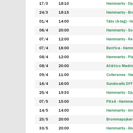
17/3
18:10
Hammarby - Dj
24/3
18:15
Hammarby - B
01/4
14:00
Täby (A-lag) -
06/4
20:00
Hammarby - So
07/4
12:00
Hammarby - Rea
07/4
16:00
Benfica - Ham
08/4
12:00
Hammarby - Pla
08/4
20:00
Atlético Madri
09/4
11:00
Collerense - 
16/4
16:00
Sundsvalls DF
25/4
19:30
Hammarby - Dj
07/5
15:00
Piteå - Hamma
14/5
14:00
Hammarby - Um
23/5
20:00
Brommapojkar
30/5
20:00
Hammarby - Älv