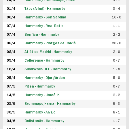
24/3
Hammarby - Brommapojkarna
3 - 1
FUTSAL DAM
01/4
Täby (A-lag) - Hammarby
3 - 4
06/4
Hammarby - Son Sardina
16 - 0
07/4
Hammarby - Real Betis
1 - 1
07/4
Benfica - Hammarby
2 - 2
08/4
Hammarby - Platges de Calvià
20 - 0
08/4
Atlético Madrid - Hammarby
2 - 0
09/4
Collerense - Hammarby
0 - 7
16/4
Sundsvalls DFF - Hammarby
1 - 8
25/4
Hammarby - Djurgården
5 - 0
07/5
Piteå - Hammarby
0 - 7
14/5
Hammarby - Umeå IK
2 - 2
23/5
Brommapojkarna - Hammarby
5 - 3
30/5
Hammarby - Älvsjö
8 - 1
04/6
Bollstanäs - Hammarby
1 - 7