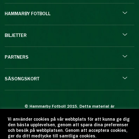
HAMMARBY FOTBOLL
BILJETTER
PARTNERS
SÄSONGSKORT
© Hammarby Fotboll 2015. Detta material är
skyddat enligt lagen om upphovsrätt.
Vi använder cookies på vår webbplats för att kunna ge dig
Eftertryck eller annan kopiering är förbjuden.
den bästa upplevelsen, genom att spara dina preferenser
Citera oss gärna men ange källan:
och besök på webbplatsen. Genom att acceptera cookies,
ger du ditt medtycke till samtliga cookies.
www.hammarbyfotboll.se. Ansvarig utgivare: