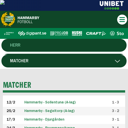
HERR
DAM
MATCHER
HTFF
SPELARE
MATCHER
P19
12/2
Hammarby - Sollentuna (A-lag)
1 - 3
F19
25/2
Hammarby - Segeltorp (A-lag)
3 - 2
FUTSAL HERR
17/3
Hammarby - Djurgården
3 - 1