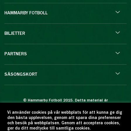
HAMMARBY FOTBOLL
BILJETTER
PARTNERS
SÄSONGSKORT
© Hammarby Fotboll 2015. Detta material är
skyddat enligt lagen om upphovsrätt.
Vi använder cookies på vår webbplats för att kunna ge dig
Eftertryck eller annan kopiering är förbjuden.
den bästa upplevelsen, genom att spara dina preferenser
Citera oss gärna men ange källan:
och besök på webbplatsen. Genom att acceptera cookies,
ger du ditt medtycke till samtliga cookies.
www.hammarbyfotboll.se. Ansvarig utgivare: