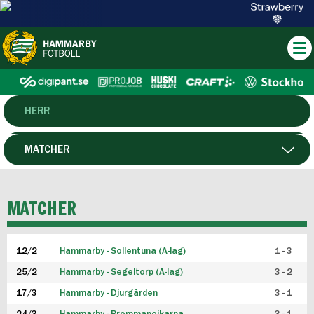
HERR
DAM
MATCHER
HTFF
SPELARE
MATCHER
P19
12/2
Hammarby - Sollentuna (A-lag)
1 - 3
F19
25/2
Hammarby - Segeltorp (A-lag)
3 - 2
FUTSAL HERR
17/3
Hammarby - Djurgården
3 - 1