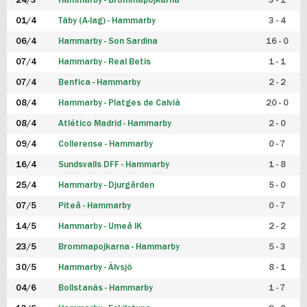
24/3
Hammarby - Brommapojkarna
3 - 1
FUTSAL DAM
01/4
Täby (A-lag) - Hammarby
3 - 4
06/4
Hammarby - Son Sardina
16 - 0
07/4
Hammarby - Real Betis
1 - 1
07/4
Benfica - Hammarby
2 - 2
08/4
Hammarby - Platges de Calvià
20 - 0
08/4
Atlético Madrid - Hammarby
2 - 0
09/4
Collerense - Hammarby
0 - 7
16/4
Sundsvalls DFF - Hammarby
1 - 8
25/4
Hammarby - Djurgården
5 - 0
07/5
Piteå - Hammarby
0 - 7
14/5
Hammarby - Umeå IK
2 - 2
23/5
Brommapojkarna - Hammarby
5 - 3
30/5
Hammarby - Älvsjö
8 - 1
04/6
Bollstanäs - Hammarby
1 - 7