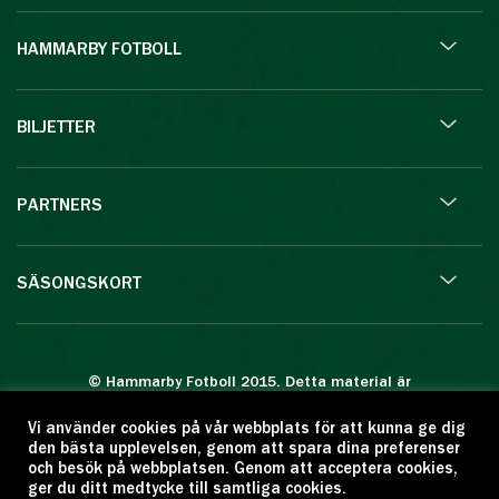
HAMMARBY FOTBOLL
BILJETTER
PARTNERS
SÄSONGSKORT
© Hammarby Fotboll 2015. Detta material är
skyddat enligt lagen om upphovsrätt.
Vi använder cookies på vår webbplats för att kunna ge dig
Eftertryck eller annan kopiering är förbjuden.
den bästa upplevelsen, genom att spara dina preferenser
Citera oss gärna men ange källan:
och besök på webbplatsen. Genom att acceptera cookies,
ger du ditt medtycke till samtliga cookies.
www.hammarbyfotboll.se. Ansvarig utgivare: