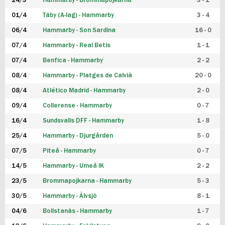
24/3
Hammarby - Brommapojkarna
3 - 1
FUTSAL DAM
01/4
Täby (A-lag) - Hammarby
3 - 4
06/4
Hammarby - Son Sardina
16 - 0
07/4
Hammarby - Real Betis
1 - 1
07/4
Benfica - Hammarby
2 - 2
08/4
Hammarby - Platges de Calvià
20 - 0
08/4
Atlético Madrid - Hammarby
2 - 0
09/4
Collerense - Hammarby
0 - 7
16/4
Sundsvalls DFF - Hammarby
1 - 8
25/4
Hammarby - Djurgården
5 - 0
07/5
Piteå - Hammarby
0 - 7
14/5
Hammarby - Umeå IK
2 - 2
23/5
Brommapojkarna - Hammarby
5 - 3
30/5
Hammarby - Älvsjö
8 - 1
04/6
Bollstanäs - Hammarby
1 - 7