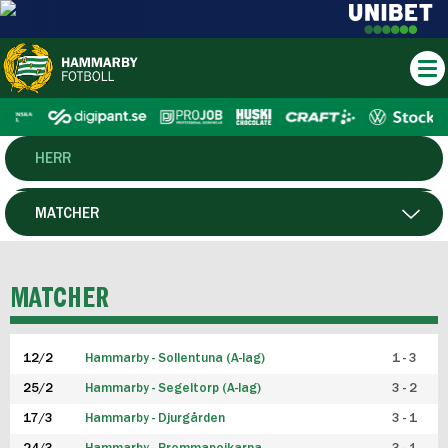
HERR
DAM
MATCHER
HTFF
SPELARE
MATCHER
P19
12/2
Hammarby - Sollentuna (A-lag)
1 - 3
F19
25/2
Hammarby - Segeltorp (A-lag)
3 - 2
FUTSAL HERR
17/3
Hammarby - Djurgården
3 - 1