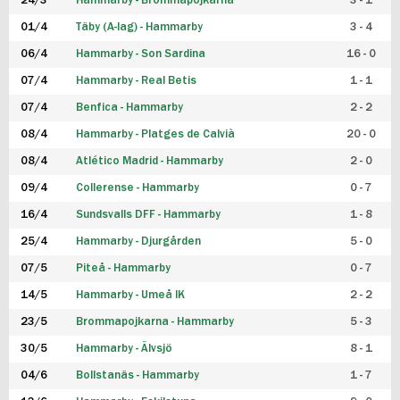
24/3
Hammarby - Brommapojkarna
3 - 1
FUTSAL DAM
01/4
Täby (A-lag) - Hammarby
3 - 4
06/4
Hammarby - Son Sardina
16 - 0
07/4
Hammarby - Real Betis
1 - 1
07/4
Benfica - Hammarby
2 - 2
08/4
Hammarby - Platges de Calvià
20 - 0
08/4
Atlético Madrid - Hammarby
2 - 0
09/4
Collerense - Hammarby
0 - 7
16/4
Sundsvalls DFF - Hammarby
1 - 8
25/4
Hammarby - Djurgården
5 - 0
07/5
Piteå - Hammarby
0 - 7
14/5
Hammarby - Umeå IK
2 - 2
23/5
Brommapojkarna - Hammarby
5 - 3
30/5
Hammarby - Älvsjö
8 - 1
04/6
Bollstanäs - Hammarby
1 - 7