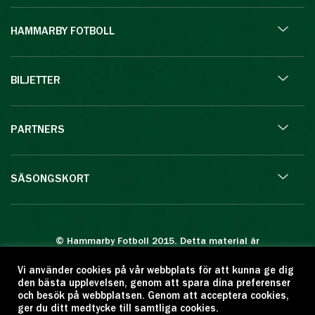
HAMMARBY FOTBOLL
BILJETTER
PARTNERS
SÄSONGSKORT
© Hammarby Fotboll 2015. Detta material är
skyddat enligt lagen om upphovsrätt.
Vi använder cookies på vår webbplats för att kunna ge dig
Eftertryck eller annan kopiering är förbjuden.
den bästa upplevelsen, genom att spara dina preferenser
Citera oss gärna men ange källan:
och besök på webbplatsen. Genom att acceptera cookies,
ger du ditt medtycke till samtliga cookies.
www.hammarbyfotboll.se. Ansvarig utgivare: