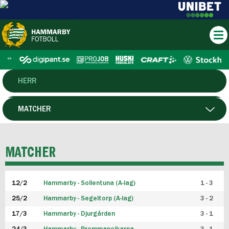
HERR
DAM
MATCHER
HTFF
SPELARE
MATCHER
P19
12/2
Hammarby - Sollentuna (A-lag)
1 - 3
F19
25/2
Hammarby - Segeltorp (A-lag)
3 - 2
FUTSAL HERR
17/3
Hammarby - Djurgården
3 - 1