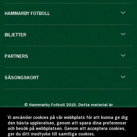
HAMMARBY FOTBOLL
BILJETTER
PARTNERS
SÄSONGSKORT
© Hammarby Fotboll 2015. Detta material är
skyddat enligt lagen om upphovsrätt.
Vi använder cookies på vår webbplats för att kunna ge dig
Eftertryck eller annan kopiering är förbjuden.
den bästa upplevelsen, genom att spara dina preferenser
Citera oss gärna men ange källan:
och besök på webbplatsen. Genom att acceptera cookies,
ger du ditt medtycke till samtliga cookies.
www.hammarbyfotboll.se. Ansvarig utgivare: