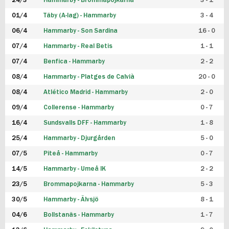
24/3
Hammarby - Brommapojkarna
3 - 1
FUTSAL DAM
01/4
Täby (A-lag) - Hammarby
3 - 4
06/4
Hammarby - Son Sardina
16 - 0
07/4
Hammarby - Real Betis
1 - 1
07/4
Benfica - Hammarby
2 - 2
08/4
Hammarby - Platges de Calvià
20 - 0
08/4
Atlético Madrid - Hammarby
2 - 0
09/4
Collerense - Hammarby
0 - 7
16/4
Sundsvalls DFF - Hammarby
1 - 8
25/4
Hammarby - Djurgården
5 - 0
07/5
Piteå - Hammarby
0 - 7
14/5
Hammarby - Umeå IK
2 - 2
23/5
Brommapojkarna - Hammarby
5 - 3
30/5
Hammarby - Älvsjö
8 - 1
04/6
Bollstanäs - Hammarby
1 - 7