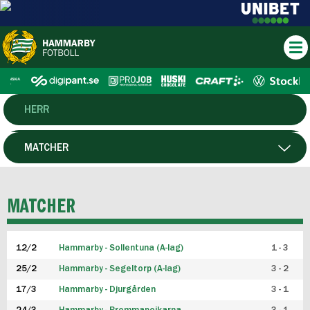
HERR
DAM
MATCHER
HTFF
SPELARE
MATCHER
P19
12/2
Hammarby - Sollentuna (A-lag)
1 - 3
F19
25/2
Hammarby - Segeltorp (A-lag)
3 - 2
FUTSAL HERR
17/3
Hammarby - Djurgården
3 - 1