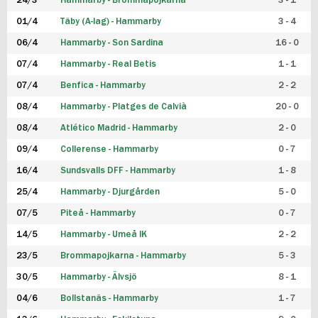
24/3
Hammarby - Brommapojkarna
3 - 1
FUTSAL DAM
01/4
Täby (A-lag) - Hammarby
3 - 4
06/4
Hammarby - Son Sardina
16 - 0
07/4
Hammarby - Real Betis
1 - 1
07/4
Benfica - Hammarby
2 - 2
08/4
Hammarby - Platges de Calvià
20 - 0
08/4
Atlético Madrid - Hammarby
2 - 0
09/4
Collerense - Hammarby
0 - 7
16/4
Sundsvalls DFF - Hammarby
1 - 8
25/4
Hammarby - Djurgården
5 - 0
07/5
Piteå - Hammarby
0 - 7
14/5
Hammarby - Umeå IK
2 - 2
23/5
Brommapojkarna - Hammarby
5 - 3
30/5
Hammarby - Älvsjö
8 - 1
04/6
Bollstanäs - Hammarby
1 - 7