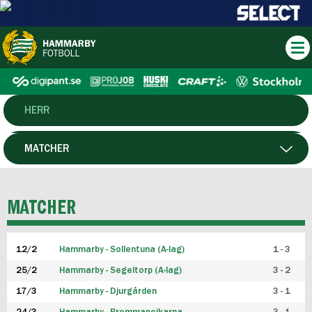
HERR
DAM
MATCHER
HTFF
SPELARE
MATCHER
P19
12/2
Hammarby - Sollentuna (A-lag)
1 - 3
F19
25/2
Hammarby - Segeltorp (A-lag)
3 - 2
FUTSAL HERR
17/3
Hammarby - Djurgården
3 - 1