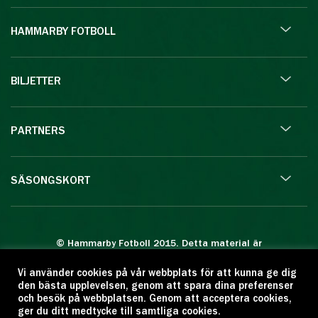
HAMMARBY FOTBOLL
BILJETTER
PARTNERS
SÄSONGSKORT
© Hammarby Fotboll 2015. Detta material är
skyddat enligt lagen om upphovsrätt.
Vi använder cookies på vår webbplats för att kunna ge dig
Eftertryck eller annan kopiering är förbjuden.
den bästa upplevelsen, genom att spara dina preferenser
Citera oss gärna men ange källan:
och besök på webbplatsen. Genom att acceptera cookies,
ger du ditt medtycke till samtliga cookies.
www.hammarbyfotboll.se. Ansvarig utgivare: